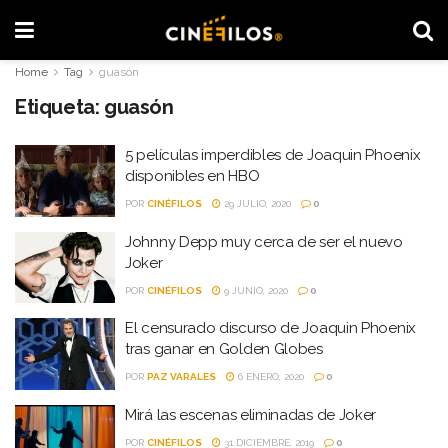
Home
Tag
guasón
Etiqueta:
guasón
5 películas imperdibles de Joaquin Phoenix
disponibles en HBO
POR
CINÉFILOS
29 JULIO, 2020
0
Johnny Depp muy cerca de ser el nuevo
Joker
POR
CINÉFILOS
9 JUNIO, 2020
0
El censurado discurso de Joaquin Phoenix
tras ganar en Golden Globes
POR
PAZ VARALES
6 ENERO, 2020
0
Mirá las escenas eliminadas de Joker
POR
CINÉFILOS
31 DICIEMBRE, 2019
0