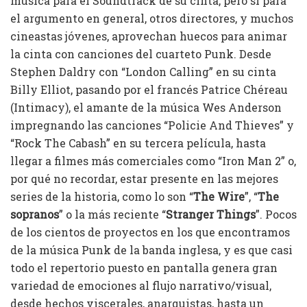
música para el Soundtrack de su cinta, pero sí para
el argumento en general, otros directores, y muchos
cineastas jóvenes, aprovechan huecos para animar
la cinta con canciones del cuarteto Punk. Desde
Stephen Daldry con “London Calling” en su cinta
Billy Elliot, pasando por el francés Patrice Chéreau
(Intimacy), el amante de la música Wes Anderson
impregnando las canciones “Policie And Thieves” y
“Rock The Cabash” en su tercera película, hasta
llegar a filmes más comerciales como “Iron Man 2” o,
por qué no recordar, estar presente en las mejores
series de la historia, como lo son “
The Wire
”, “
The
sopranos
” o la más reciente “
Stranger Things
”. Pocos
de los cientos de proyectos en los que encontramos
de la música Punk de la banda inglesa, y es que casi
todo el repertorio puesto en pantalla genera gran
variedad de emociones al flujo narrativo/visual,
desde hechos viscerales, anarquistas, hasta un