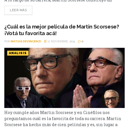
legado inigualable en el cine. Desde historias crudas sobre
LEER MÁS
la mafia hasta retratos psicológicos inolvidables, su estilo
es sinónimo de prestigio. Pero hay un dato que suele pasar
desapercibido: también fue responsable de...
¿Cuál es la mejor película de Martin Scorsese?
¡Votá tu favorita acá!
POR
MATIAS DEVINCENZI
17 NOVIEMBRE, 2025
0
ANALISIS
Hoy cumple años Martin Scorsese y en Cinéfilos nos
preguntamos cuál es la favorita de toda su carrera. Martin
Scorsese ha hecho más de cien películas y es, sin lugar a