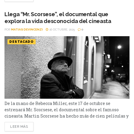
Martin Scorsese, quien le acercó el proyecto a Jennifer
Lawrence para que la...
Llega “Mr. Scorsese”, el documental que
explora la vida desconocida del cineasta
POR
MATIAS DEVINCENZI
16 OCTUBRE, 2025
0
DESTACADO
De la mano de Rebecca Miller, este 17 de octubre se
estrenará Mr. Scorsese, el documental sobre el famoso
cineasta. Martin Scorsese ha hecho más de cien películas y
es, sin lugar a dudas, uno de los grandes directores de la
LEER MÁS
historia del cine, no solo de la actualidad. Comenzó su