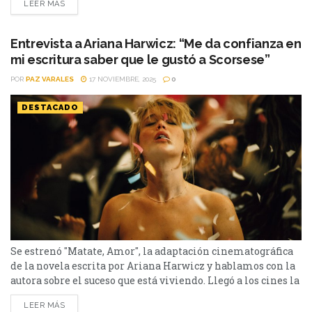
LEER MÁS
encargado de producciones como Goodfellas, Taxi Driver y
Toro Salvaje vio una película de terror y confesó que no le
fue fácil...
Entrevista a Ariana Harwicz: “Me da confianza en
mi escritura saber que le gustó a Scorsese”
POR
PAZ VARALES
17 NOVIEMBRE, 2025
0
DESTACADO
Se estrenó "Matate, Amor", la adaptación cinematográfica
de la novela escrita por Ariana Harwicz y hablamos con la
autora sobre el suceso que está viviendo. Llegó a los cines la
adaptación de "Matate, Amor", la novela argentina que fue
LEER MÁS
leída, elegida y producida por el legendario director