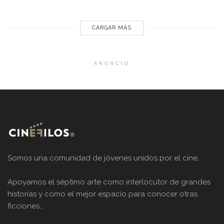
carrera en 1964, con sus primeros cortometrajes y en 1967...
CARGAR MÁS
ANUNCIO
Somos una comunidad de jóvenes unidos por el cine.
Apoyamos el séptimo arte como interlocutor de grandes
historias y como el mejor espacio para conocer otras
ficciones...