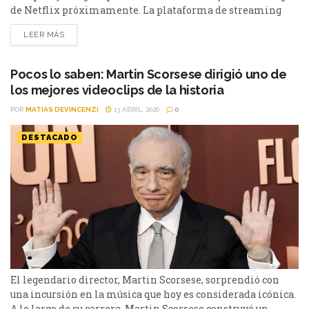
de Netflix próximamente. La plataforma de streaming
Netflix, se despedirá en los próximos días de una de las
LEER MÁS
películas más impactantes de la filmografía de Martin
Scorsese. Con actuaciones memorables, un misterio
atrapante y uno de los finales más comentados del cine
Pocos lo saben: Martin Scorsese dirigió uno de
moderno, Shutter Island...
los mejores videoclips de la historia
POR
MATIAS DEVINCENZI
13 ABRIL, 2026
0
DESTACADO
El legendario director, Martin Scorsese, sorprendió con
una incursión en la música que hoy es considerada icónica.
A lo largo de su carrera, Martin Scorsese construyó un