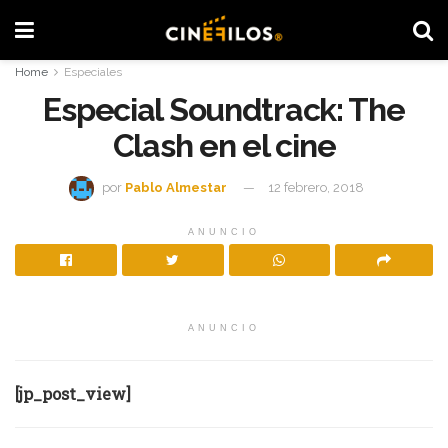
Home
Especiales
Especial Soundtrack: The
Clash en el cine
por
Pablo Almestar
12 febrero, 2018
ANUNCIO
ANUNCIO
[jp_post_view]