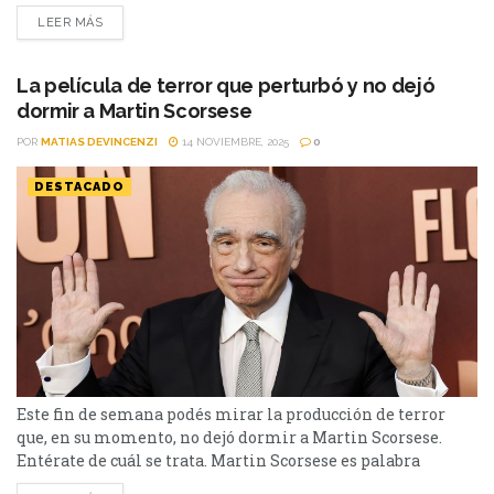
dudas, uno de los grandes directores de la historia del cine,
LEER MÁS
no solo de la actualidad. Comenzó su carrera en 1964, con
sus primeros cortometrajes y en 1967 dirigió...
La película de terror que perturbó y no dejó
dormir a Martin Scorsese
POR
MATIAS DEVINCENZI
14 NOVIEMBRE, 2025
0
DESTACADO
Este fin de semana podés mirar la producción de terror
que, en su momento, no dejó dormir a Martin Scorsese.
Entérate de cuál se trata. Martin Scorsese es palabra
autorizada dentro del mundo del séptimo arte. El cineasta