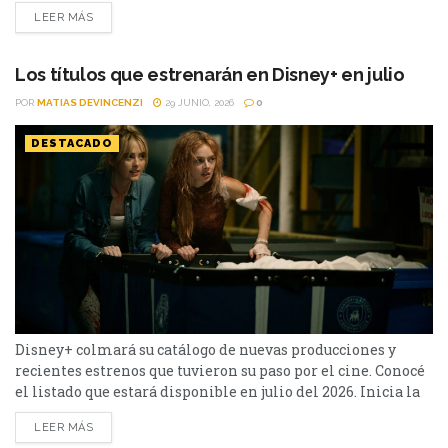
streaming aparecen propuestas para todos los gustos: desde
LEER MÁS
un thriller español cargado de tensión y conspiraciones,
hasta un documental de true crime, una inquietante
película de terror psicológico y el esperado regreso de...
Los títulos que estrenarán en Disney+ en julio
POR
MATIAS DEVINCENZI
29 JUNIO, 2026
0
DESTACADO
Disney+ colmará su catálogo de nuevas producciones y
recientes estrenos que tuvieron su paso por el cine. Conocé
el listado que estará disponible en julio del 2026. Inicia la
segunda mitad del año, y Disney+ prepara varios títulos
LEER MÁS
destacados para su plataforma. Llegará la segunda