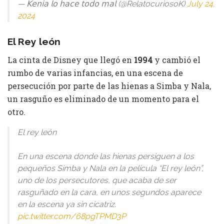
— 𝖪𝖾𝗇𝗂𝖺 𝗅𝗈 𝗁𝖺𝖼𝖾 𝗍𝗈𝖽𝗈 𝗆𝖺𝗅 (@RelatocuriosoK)
July 24,
2024
El Rey león
La cinta de Disney que llegó en
1994
y cambió el
rumbo de varias infancias, en una escena de
persecución por parte de las hienas a Simba y Nala,
un rasguño es eliminado de un momento para el
otro.
El rey león
En una escena donde las hienas persiguen a los
pequeños Simba y Nala en la película “El rey león”,
uno de los persecutores, que acaba de ser
rasguñado en la cara, en unos segundos aparece
en la escena ya sin cicatriz.
pic.twitter.com/68pgTPMD3P