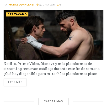
POR
MATIAS DEVINCENZI
5 JUNIO, 2026
0
DESTACADO
Netflix, Prime Video, Disney+ y más plataformas de
streaming renuevan catálogo durante este fin de semana.
¿Qué hay disponible para mirar? Las plataformas pisan
fuerte con una batería de lanzamientos que combinan
LEER MÁS
producciones locales y adaptaciones ambiciosas. De Netflix
a Disney+, pasando por Prime Video y HBO Max, el menú
tiene de todo. Half Man – HBO Max Es una...
CARGAR MÁS