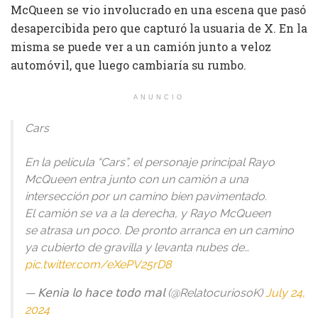
McQueen se vio involucrado en una escena que pasó
desapercibida pero que capturó la usuaria de X. En la
misma se puede ver a un camión junto a veloz
automóvil, que luego cambiaría su rumbo.
ANUNCIO
Cars
En la película “Cars”, el personaje principal Rayo
McQueen entra junto con un camión a una
intersección por un camino bien pavimentado.
El camión se va a la derecha, y Rayo McQueen
se atrasa un poco. De pronto arranca en un camino
ya cubierto de gravilla y levanta nubes de…
pic.twitter.com/eXePV25rD8
— 𝖪𝖾𝗇𝗂𝖺 𝗅𝗈 𝗁𝖺𝖼𝖾 𝗍𝗈𝖽𝗈 𝗆𝖺𝗅 (@RelatocuriosoK)
July 24,
2024