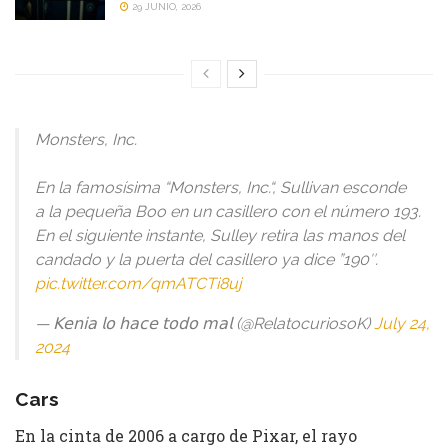
29 JUNIO, 2026
Monsters, Inc.
En la famosísima “Monsters, Inc.“, Sullivan esconde
a la pequeña Boo en un casillero con el número 193.
En el siguiente instante, Sulley retira las manos del
candado y la puerta del casillero ya dice ”190″.
pic.twitter.com/qmATCTi8uj
— 𝖪𝖾𝗇𝗂𝖺 𝗅𝗈 𝗁𝖺𝖼𝖾 𝗍𝗈𝖽𝗈 𝗆𝖺𝗅 (@RelatocuriosoK)
July 24,
2024
Cars
En la cinta de 2006 a cargo de Pixar, el rayo