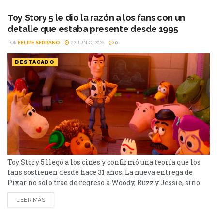
temporada de X-Men '97, y las secuelas de Boda Sangrienta
y El diablo viste a...
Toy Story 5 le dio la razón a los fans con un
detalle que estaba presente desde 1995
POR
FELIPE SERRANO
22 JUNIO, 2026
0
DESTACADO
Toy Story 5 llegó a los cines y confirmó una teoría que los
fans sostienen desde hace 31 años. La nueva entrega de
Pixar no solo trae de regreso a Woody, Buzz y Jessie, sino
que también termina de confirmar una de las teorías más
LEER MÁS
populares de la saga: los juguetes siempre han sido un
reflejo de la infancia de...