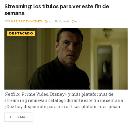
Streaming: los títulos para ver este fin de
semana
POR
MATIAS DEVINCENZI
19 JUNIO, 2026
0
DESTACADO
Netflix, Prime Video, Disney+ y más plataformas de
streaming renuevan catálogo durante este fin de semana.
¿Qué hay disponible para mirar? Las plataformas pisan
fuerte con una batería de lanzamientos que combinan
LEER MÁS
producciones locales y adaptaciones ambiciosas.
De Netflix a Disney+, pasando por Prime Video y HBO Max,
el menú tiene de todo. I Will Find You - Netflix Te