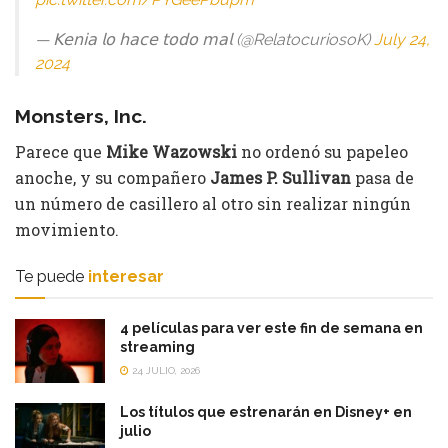
— 𝖪𝖾𝗇𝗂𝖺 𝗅𝗈 𝗁𝖺𝖼𝖾 𝗍𝗈𝖽𝗈 𝗆𝖺𝗅 (@RelatocuriosoK)
July 24,
2024
Monsters, Inc.
Parece que
Mike Wazowski
no ordenó su papeleo
anoche, y su compañero
James P. Sullivan
pasa de
un número de casillero al otro sin realizar ningún
movimiento.
Te puede
interesar
4 películas para ver este fin de semana en
streaming
24 JULIO, 2026
Los títulos que estrenarán en Disney+ en
julio