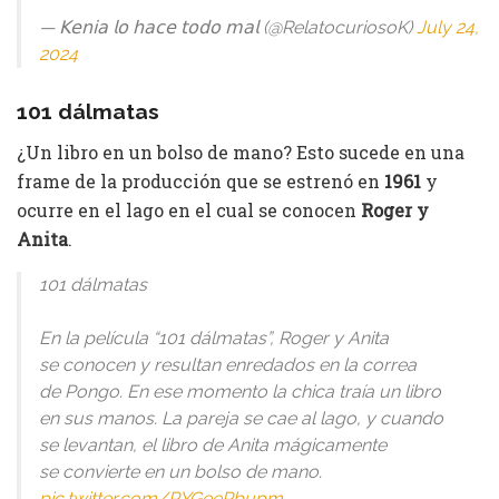
— 𝖪𝖾𝗇𝗂𝖺 𝗅𝗈 𝗁𝖺𝖼𝖾 𝗍𝗈𝖽𝗈 𝗆𝖺𝗅 (@RelatocuriosoK)
July 24,
2024
101 dálmatas
¿Un libro en un bolso de mano? Esto sucede en una
frame de la producción que se estrenó en
1961
y
ocurre en el lago en el cual se conocen
Roger y
Anita
.
101 dálmatas
En la película “101 dálmatas”, Roger y Anita
se conocen y resultan enredados en la correa
de Pongo. En ese momento la chica traía un libro
en sus manos. La pareja se cae al lago, y cuando
se levantan, el libro de Anita mágicamente
se convierte en un bolso de mano.
pic.twitter.com/PYGeePbupm