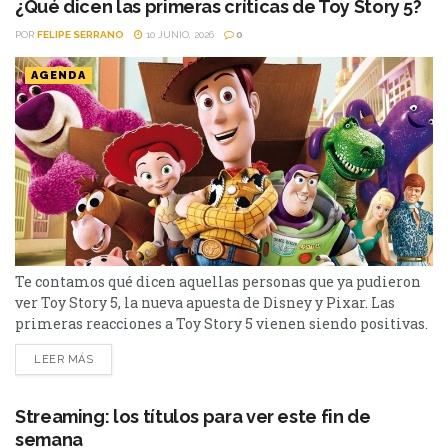
¿Qué dicen las primeras críticas de Toy Story 5?
encontraré es una miniserie basada en...
POR
FELIPE SERRANO
10 JUNIO, 2026
0
AGENDA
Te contamos qué dicen aquellas personas que ya pudieron
ver Toy Story 5, la nueva apuesta de Disney y Pixar. Las
primeras reacciones a Toy Story 5 vienen siendo positivas.
La mayoría de los periodistas y críticos que ya pudieron
LEER MÁS
verla coinciden en que Pixar “volvió a emocionar fuerte”,
algo que muchos dudaban después de una quinta entrega.
Lo que...
Streaming: los títulos para ver este fin de
semana