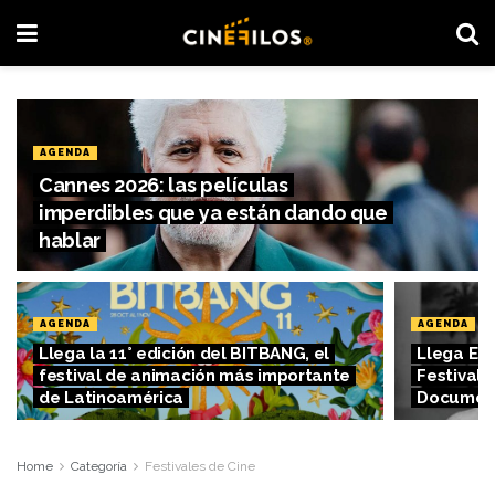
AGENDA
Cannes 2026: las películas
imperdibles que ya están dando que
hablar
AGENDA
AGENDA
Llega la 11° edición del BITBANG, el
Llega ES
festival de animación más importante
Festival 
de Latinoamérica
Document
Home
Categoría
Festivales de Cine