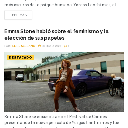
más oscuros de la psique humana. Yorgos Lanthimos, el
cineasta griego que nos dejó helados con la sátira de la
LEER MÁS
corte inglesa en "La Favorita", regresa al panorama con una
nueva provocación: "Kinds of Kindness". Tras el éxito de
"Pobres Criaturas", el director vuelve a...
Emma Stone habló sobre el feminismo y la
elección de sus papeles
POR
FELIPE SERRANO
20 MAYO, 2024
0
DESTACADO
Emma Stone se encuentra en el Festival de Cannes
presentando la nueva película de Yorgos Lanthimos y fue