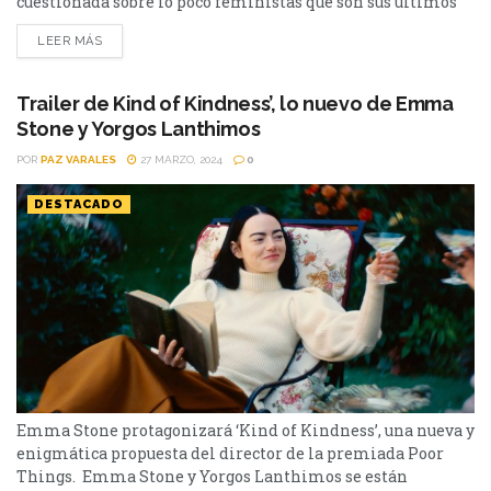
cuestionada sobre lo poco feministas que son sus últimos
personajes. La actriz Emma Stone protagoniza Kind of
LEER MÁS
Kindness, la nueva película del director Griego Yorgos
Lanthimos con quien ya trabajó en La Favorita, Poor
Things y más. En rueda de prensa en...
Trailer de Kind of Kindness’, lo nuevo de Emma
Stone y Yorgos Lanthimos
POR
PAZ VARALES
27 MARZO, 2024
0
DESTACADO
Emma Stone protagonizará ‘Kind of Kindness’, una nueva y
enigmática propuesta del director de la premiada Poor
Things. Emma Stone y Yorgos Lanthimos se están