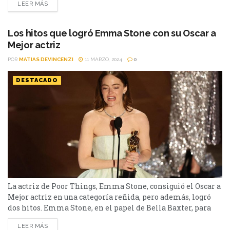
LEER MÁS
el reparto de Eddington, su próxima producción. Joaquin
Phoenix, Pedro Pascal, Austin Butler y la recientemente
ganadora del Oscar a Mejor actriz, Emma Stone, se
Los hitos que logró Emma Stone con su Oscar a
encuentran...
Mejor actriz
POR
MATIAS DEVINCENZI
11 MARZO, 2024
0
DESTACADO
La actriz de Poor Things, Emma Stone, consiguió el Oscar a
Mejor actriz en una categoría reñida, pero además, logró
dos hitos. Emma Stone, en el papel de Bella Baxter, para
Poor Things, se llevo el Oscar a Mejor actriz. Con 35 años,
LEER MÁS
superó a Annette Bening de Nyad, Lily Gladstone de Los