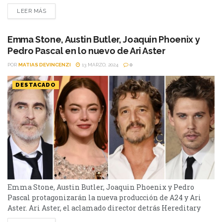
convirtiendo en una de las duplas creativas más
LEER MÁS
productivas y buscadas de Hollywood. La actriz y el director
de la recientemente ganadora de 4 Premios Oscars, Poor
Things, ya tienen en camino Kind of Kindness, la próxima
Emma Stone, Austin Butler, Joaquin Phoenix y
película que...
Pedro Pascal en lo nuevo de Ari Aster
POR
MATIAS DEVINCENZI
13 MARZO, 2024
0
DESTACADO
Emma Stone, Austin Butler, Joaquin Phoenix y Pedro
Pascal protagonizarán la nueva producción de A24 y Ari
Aster. Ari Aster, el aclamado director detrás Hereditary
(2018), Midsommar (2019) y Beau Is Afraid (2023), oficializó