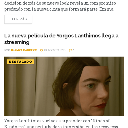
decisión detrás de su nuevo look revela un compromiso
profundo con la nueva cinta que formará parte. Emma
Stone, conocida por sus desafiantes roles, ha dado un paso
LEER MÁS
más allá en su carrera, sorprendiendo a todos con un
drástico cambio de look: la cabeza completamente rapada.
¿Qué motivó a la actriz...
La nueva película de Yorgos Lanthimos llega a
streaming
POR
JUAMPA BARBERO
28 AGOSTO, 2024
0
DESTACADO
Yorgos Lanthimos vuelve a sorprender con "Kinds of
Kindness", una perturbadora inmersión en los recovecos