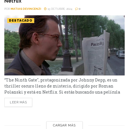
Netflix
POR
MATIAS DEVINCENZI
15 OCTUBRE, 2024
0
DESTACADO
“The Ninth Gate", protagonizada por Johnny Depp, es un
thriller oscuro lleno de misterio, dirigido por Roman
Polanski y está en Netflix. Si estás buscando una película
que mezcle el misterio, el suspenso y un toque de lo
LEER MÁS
sobrenatural, "The Ninth Gate" es una joya que debes ver en
Netflix. Protagonizada por Johnny Depp y dirigida por
Roman Polanski, esta...
CARGAR MÁS