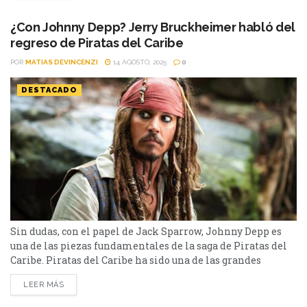
locales tienen previsto entregarle una distinción como
visitante ilustre y mantener un breve encuentro
¿Con Johnny Depp? Jerry Bruckheimer habló del
protocolar....
regreso de Piratas del Caribe
POR
MATIAS DEVINCENZI
14 AGOSTO, 2025
0
DESTACADO
Sin dudas, con el papel de Jack Sparrow, Johnny Depp es
una de las piezas fundamentales de la saga de Piratas del
Caribe. Piratas del Caribe ha sido una de las grandes
franquicias de los 2000. Con Johnny Depp en la piel del
LEER MÁS
capitán Jack Sparrow, acompañado por Orlando Bloom y
Keira Knightley, las películas tuvieron una alta aceptación