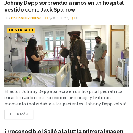
Mr. Hyde escrita...
Johnny Depp sorprendió a niños en un hospital
vestido como Jack Sparrow
POR
MATIAS DEVINCENZI
19 JUNIO, 2025
0
DESTACADO
El actor Johnny Depp apareció en un hospital pediátrico
caracterizado como su icónico personaje y le dio un
momento inolvidable a los pacientes. Johnny Depp volvió
a meterse en la piel de Jack Sparrow, el inolvidable
LEER MÁS
capitán de Piratas del Caribe, pero esta vez no fue para una
película ni para un evento promocional. El actor
estadounidense visitó el Hospital...
¡Irreconocible! Salió a la luz la primera imagen