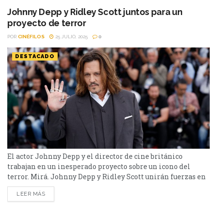
en...
Johnny Depp y Ridley Scott juntos para un
proyecto de terror
POR
CINÉFILOS
25 JULIO, 2025
0
DESTACADO
El actor Johnny Depp y el director de cine británico
trabajan en un inesperado proyecto sobre un icono del
terror. Mirá. Johnny Depp y Ridley Scott unirán fuerzas en
un nuevo proyecto de novela gráfica que ha sorprendido a
LEER MÁS
todos por su formato. Titulada Hyde, la historia
reimaginará la novela El extraño caso del doctor Jekyll y