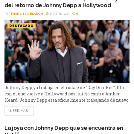
del retorno de Johnny Depp a Hollywood
POR
FRANCISCO BLASON
15 ABRIL, 2025
0
DESTACADO
Johnny Depp ya trabaja en el rodaje de “Day Drinker”, film
con el que vuelve a Hollywood post juicio contra Amber
Heard. Johnny Depp está oficialmente trabajando de nuevo
para una producción Hollywoodense. El reconocido actor,
LEER MÁS
que le dio vida a personajes icónicos como Jack Sparrow,
participa del rodaje de “Day Drinker”, el film que
protagonizará con Penélope Cruz y...
La joya con Johnny Depp que se encuentra en