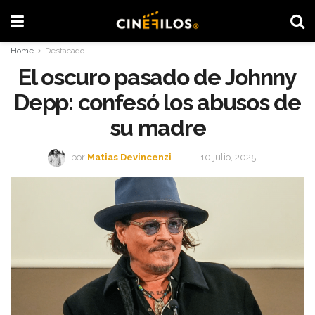
Home
Destacado
El oscuro pasado de Johnny
Depp: confesó los abusos de
su madre
por
Matias Devincenzi
10 julio, 2025