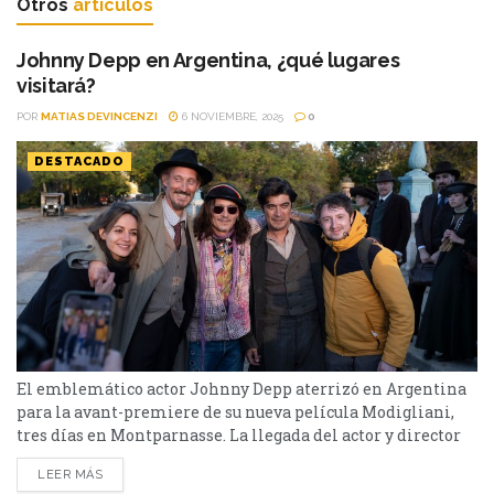
Otros
artículos
Johnny Depp en Argentina, ¿qué lugares
visitará?
POR
MATIAS DEVINCENZI
6 NOVIEMBRE, 2025
0
DESTACADO
El emblemático actor Johnny Depp aterrizó en Argentina
para la avant-premiere de su nueva película Modigliani,
tres días en Montparnasse. La llegada del actor y director
Johnny Depp comenzó con una recepción oficial en La
LEER MÁS
Plata el 6 de noviembre de 2025, donde las autoridades