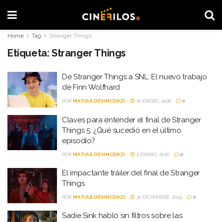
Home
Tag
Stranger Things
Etiqueta:
Stranger Things
De Stranger Things a SNL: El nuevo trabajo
de Finn Wolfhard
POR
MATIAS DEVINCENZI
16 ENERO, 2026
0
Claves para entender el final de Stranger
Things 5: ¿Qué sucedió en el último
episodio?
POR
MATIAS DEVINCENZI
2 ENERO, 2026
0
El impactante tráiler del final de Stranger
Things
POR
MATIAS DEVINCENZI
30 DICIEMBRE, 2025
0
Sadie Sink habló sin filtros sobre las