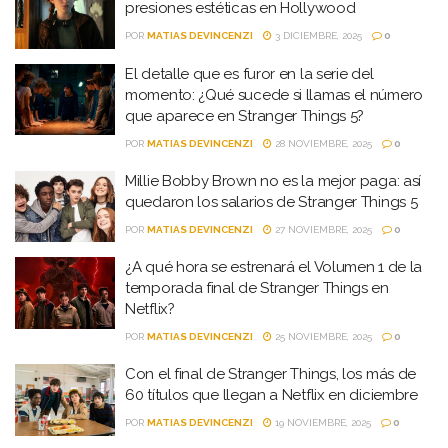
presiones estéticas en Hollywood
POR
MATIAS DEVINCENZI
3 DICIEMBRE, 2025
0
El detalle que es furor en la serie del
momento: ¿Qué sucede si llamas el número
que aparece en Stranger Things 5?
POR
MATIAS DEVINCENZI
28 NOVIEMBRE, 2025
0
Millie Bobby Brown no es la mejor paga: así
quedaron los salarios de Stranger Things 5
POR
MATIAS DEVINCENZI
27 NOVIEMBRE, 2025
0
¿A qué hora se estrenará el Volumen 1 de la
temporada final de Stranger Things en
Netflix?
POR
MATIAS DEVINCENZI
25 NOVIEMBRE, 2025
0
Con el final de Stranger Things, los más de
60 títulos que llegan a Netflix en diciembre
POR
MATIAS DEVINCENZI
19 NOVIEMBRE, 2025
0