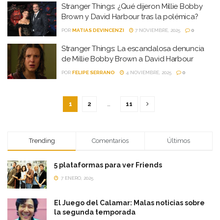
Stranger Things: ¿Qué dijeron Millie Bobby
Brown y David Harbour tras la polémica?
POR
MATIAS DEVINCENZI
7 NOVIEMBRE, 2025
0
Stranger Things: La escandalosa denuncia
de Millie Bobby Brown a David Harbour
POR
FELIPE SERRANO
4 NOVIEMBRE, 2025
0
1
2
…
11
Trending
Comentarios
Últimos
5 plataformas para ver Friends
7 ENERO, 2025
El Juego del Calamar: Malas noticias sobre
la segunda temporada