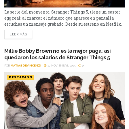
La serie del momento, Stranger Things 5, tiene un easter
egg real: al marcar el número que aparece en pantalla
escuchas un mensaje grabado. Desde su estreno en Netflix,
Stranger Things atrapó fanáticos por su nostalgia
LEER MÁS
ochentosa, su mezcla de terror y aventura. Ahora, con
cuatro episodios en su quinta entrega, la producción es
furor por un detalle que pocos...
Millie Bobby Brown no es la mejor paga: así
quedaron los salarios de Stranger Things 5
POR
MATIAS DEVINCENZI
27 NOVIEMBRE, 2025
0
DESTACADO