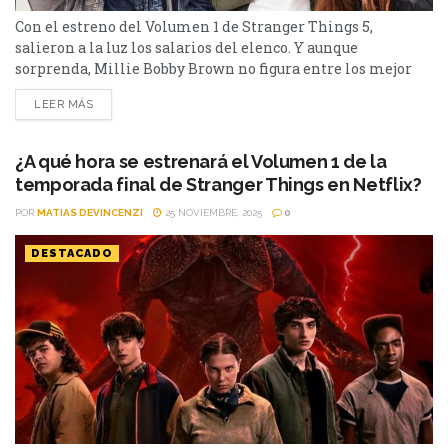
Con el estreno del Volumen 1 de Stranger Things 5,
salieron a la luz los salarios del elenco. Y aunque
sorprenda, Millie Bobby Brown no figura entre los mejor
pagados El fenómeno Stranger Things volvió a romper
LEER MÁS
Netflix con el debut de su quinta temporada. Y, como
siempre pasa con los grandes estrenos, empezó a circular
uno de los datos...
¿A qué hora se estrenará el Volumen 1 de la
temporada final de Stranger Things en Netflix?
POR
MATIAS DEVINCENZI
25 NOVIEMBRE, 2025
0
DESTACADO