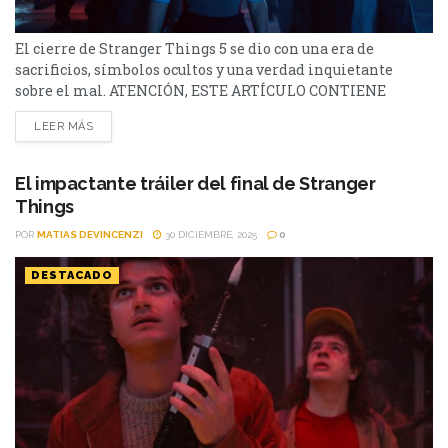
El cierre de Stranger Things 5 se dio con una era de
sacrificios, símbolos ocultos y una verdad inquietante
sobre el mal. ATENCIÓN, ESTE ARTÍCULO CONTIENE
SPOILERS SOBRE THE RIGHTSIDE UP El final de Stranger
LEER MÁS
Things 5 no buscó ser cómodo ni predecible: eligió ser
emocional, ambiguo y profundamente simbólico. Lejos de
una conclusión clásica con respuestas cerradas, la serie...
El impactante tráiler del final de Stranger
Things
POR
MATIAS DEVINCENZI
30 DICIEMBRE, 2025
0
DESTACADO