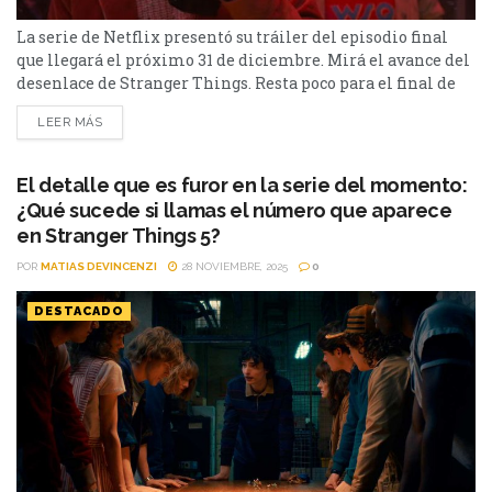
La serie de Netflix presentó su tráiler del episodio final
que llegará el próximo 31 de diciembre. Mirá el avance del
desenlace de Stranger Things. Resta poco para el final de
una de las series más exitosas de Netflix: Stranger Things.
LEER MÁS
Con todos reunidos, los héroes de Hawkins tendrán una
última batalla ante el poderoso Vecna. El tráiler
Despidiendo el...
El detalle que es furor en la serie del momento:
¿Qué sucede si llamas el número que aparece
en Stranger Things 5?
POR
MATIAS DEVINCENZI
28 NOVIEMBRE, 2025
0
DESTACADO