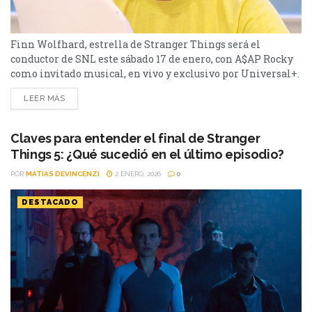
Finn Wolfhard, estrella de Stranger Things será el
conductor de SNL este sábado 17 de enero, con A$AP Rocky
como invitado musical, en vivo y exclusivo por Universal+.
Universal+ anunció que Finn Wolfhard será el anfitrión de
LEER MÁS
una nueva edición de Saturday Night Live, que podrá verse
en vivo y en exclusiva en Argentina este sábado 17 de enero.
El...
Claves para entender el final de Stranger
Things 5: ¿Qué sucedió en el último episodio?
POR
MATIAS DEVINCENZI
2 ENERO, 2026
0
DESTACADO