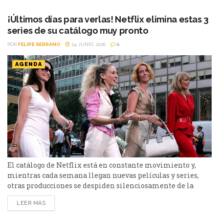
a continuación. Series Los peores vecinos del mundo...
¡Últimos días para verlas! Netflix elimina estas 3
series de su catálogo muy pronto
POR
FELIPE SERRANO
24 JUNIO, 2026
0
AGENDA
El catálogo de Netflix está en constante movimiento y,
mientras cada semana llegan nuevas películas y series,
otras producciones se despiden silenciosamente de la
plataforma. Esta vez, tres títulos muy diferentes entre sí
LEER MÁS
abandonarán el servicio en los próximos días: El bosque,
Sex and the City y Man to Man. Si todavía las tenías