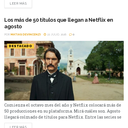
LEER MÁS
un thriller español cargado de tensión y conspiraciones,
hasta un documental de true crime, una inquietante
película de terror psicológico y el esperado regreso de...
Los más de 50 títulos que llegan a Netflix en
agosto
POR
MATIAS DEVINCENZI
22 JULIO, 2026
0
DESTACADO
Comienza el octavo mes del año y Netflix colocará más de
50 producciones en su plataforma. Mirá cuáles son. Agosto
llegará colmado de títulos para Netflix. Entre las series se
destacan: Moria y la segunda parte de Cien Años de
LEER MÁS