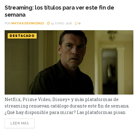
pendientes o pensabas volver a verlas,...
Streaming: los títulos para ver este fin de
semana
POR
MATIAS DEVINCENZI
19 JUNIO, 2026
0
DESTACADO
Netflix, Prime Video, Disney+ y más plataformas de
streaming renuevan catálogo durante este fin de semana.
¿Qué hay disponible para mirar? Las plataformas pisan
fuerte con una batería de lanzamientos que combinan
LEER MÁS
producciones locales y adaptaciones ambiciosas.
De Netflix a Disney+, pasando por Prime Video y HBO Max,