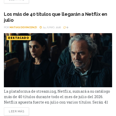
Soledad, además de Toda la verdad de mis mentiras. Como
películas estarán Susurran tu nombre y las sagas clásicas
de...
Los más de 40 títulos que llegarán a Netflix en
julio
POR
MATIAS DEVINCENZI
24 JUNIO, 2026
0
DESTACADO
La plataforma de streaming, Netflix, sumará a su catálogo
más de 40 títulos durante todo el mes de julio del 2026.
Netflix apuesta fuerte en julio con varios títulos. Serán 41
en total, entre los que se destacan: La casa de la pradera,
LEER MÁS
Heartstopper Forever y Enola Holmes 3. La lista completa,