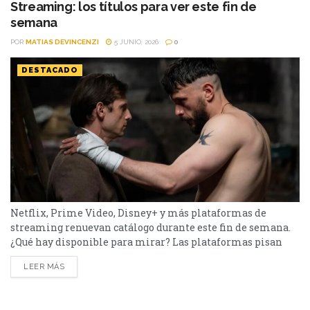
el menú tiene de todo. I Will Find You - Netflix Te
Streaming: los títulos para ver este fin de
encontraré es una miniserie basada en...
semana
POR
MATIAS DEVINCENZI
5 JUNIO, 2026
0
DESTACADO
Netflix, Prime Video, Disney+ y más plataformas de
streaming renuevan catálogo durante este fin de semana.
¿Qué hay disponible para mirar? Las plataformas pisan
fuerte con una batería de lanzamientos que combinan
LEER MÁS
producciones locales y adaptaciones ambiciosas. De Netflix
a Disney+, pasando por Prime Video y HBO Max, el menú
tiene de todo. Half Man – HBO Max Es una...