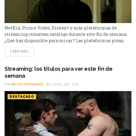
Netflix, Prime Video, Disney+ y más plataformas de
streaming renuevan catálogo durante este fin de semana.
¿Qué hay disponible para mirar? Las plataformas pisan
fuerte con una batería de lanzamientos que combinan
LEER MÁS
producciones locales y adaptaciones ambiciosas.
De Netflix a Disney+, pasando por Prime Video y HBO Max,
el menú tiene de todo. I Will Find You - Netflix Te
Streaming: los títulos para ver este fin de
encontraré es una miniserie basada en...
semana
POR
MATIAS DEVINCENZI
5 JUNIO, 2026
0
DESTACADO