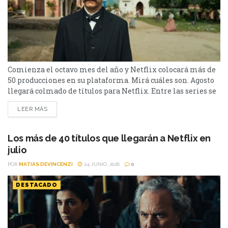
Comienza el octavo mes del año y Netflix colocará más de
50 producciones en su plataforma. Mirá cuáles son. Agosto
llegará colmado de títulos para Netflix. Entre las series se
destacan: Moria y la segunda parte de Cien Años de
LEER MÁS
Soledad, además de Toda la verdad de mis mentiras. Como
películas estarán Susurran tu nombre y las sagas clásicas
de...
Los más de 40 títulos que llegarán a Netflix en
julio
POR
MATIAS DEVINCENZI
24 JUNIO, 2026
0
DESTACADO