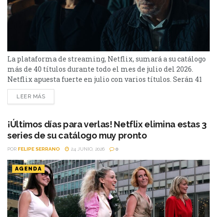
La plataforma de streaming, Netflix, sumará a su catálogo
más de 40 títulos durante todo el mes de julio del 2026.
Netflix apuesta fuerte en julio con varios títulos. Serán 41
en total, entre los que se destacan: La casa de la pradera,
LEER MÁS
Heartstopper Forever y Enola Holmes 3. La lista completa,
a continuación. Series Los peores vecinos del mundo...
¡Últimos días para verlas! Netflix elimina estas 3
series de su catálogo muy pronto
POR
FELIPE SERRANO
24 JUNIO, 2026
0
AGENDA