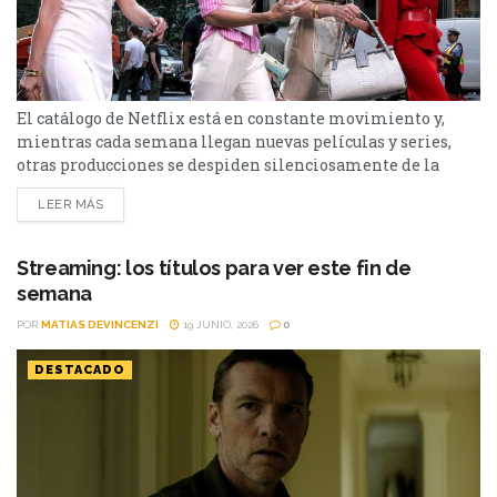
El catálogo de Netflix está en constante movimiento y,
mientras cada semana llegan nuevas películas y series,
otras producciones se despiden silenciosamente de la
plataforma. Esta vez, tres títulos muy diferentes entre sí
LEER MÁS
abandonarán el servicio en los próximos días: El bosque,
Sex and the City y Man to Man. Si todavía las tenías
pendientes o pensabas volver a verlas,...
Streaming: los títulos para ver este fin de
semana
POR
MATIAS DEVINCENZI
19 JUNIO, 2026
0
DESTACADO