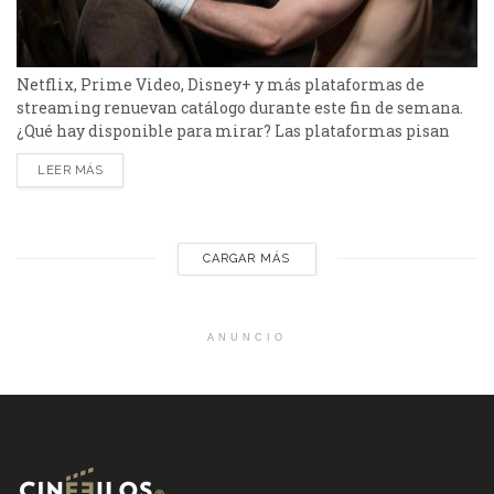
Netflix, Prime Video, Disney+ y más plataformas de
streaming renuevan catálogo durante este fin de semana.
¿Qué hay disponible para mirar? Las plataformas pisan
fuerte con una batería de lanzamientos que combinan
LEER MÁS
producciones locales y adaptaciones ambiciosas. De Netflix
a Disney+, pasando por Prime Video y HBO Max, el menú
tiene de todo. Half Man – HBO Max Es una...
CARGAR MÁS
ANUNCIO