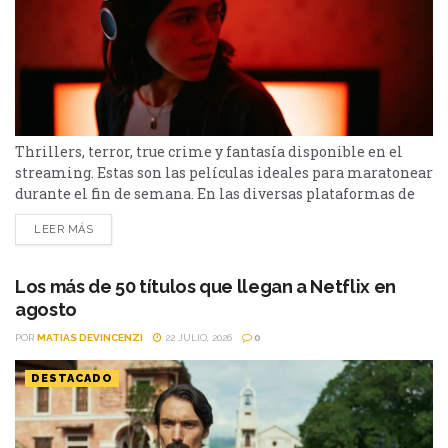
Thrillers, terror, true crime y fantasía disponible en el
streaming. Estas son las películas ideales para maratonear
durante el fin de semana. En las diversas plataformas de
streaming aparecen propuestas para todos los gustos: desde
LEER MÁS
un thriller español cargado de tensión y conspiraciones,
hasta un documental de true crime, una inquietante
película de terror psicológico y el esperado regreso de...
Los más de 50 títulos que llegan a Netflix en
agosto
POR
MATIAS DEVINCENZI
22 JULIO, 2026
0
DESTACADO