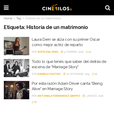
Home
Tag
Historia de un matrimonio
Etiqueta:
Historia de un matrimonio
Laura Dern se alza con su primer Oscar
como mejor actriz de reparto
POR
SOFIA DEL PAPA
9 FEBRERO, 2020
0
Todo lo que tenés que saber del detrás de
escena de “Marriage Story”
POR
DANIELA CASTRO
20 DICIEMBRE, 2019
0
Por esta razón Adam Driver canta “Being
Alive” en Marriage Story
POR
ANTONELA FERNANDEZ GRIPPO
3 MARZO, 2020
0