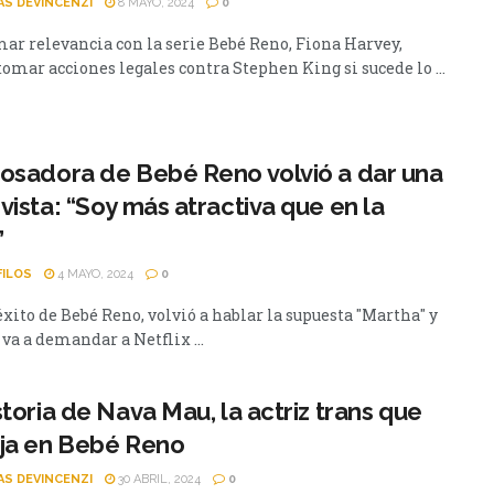
AS DEVINCENZI
8 MAYO, 2024
0
mar relevancia con la serie Bebé Reno, Fiona Harvey,
omar acciones legales contra Stephen King si sucede lo ...
osadora de Bebé Reno volvió a dar una
vista: “Soy más atractiva que en la
”
FILOS
4 MAYO, 2024
0
éxito de Bebé Reno, volvió a hablar la supuesta "Martha" y
 va a demandar a Netflix ...
storia de Nava Mau, la actriz trans que
ja en Bebé Reno
AS DEVINCENZI
30 ABRIL, 2024
0