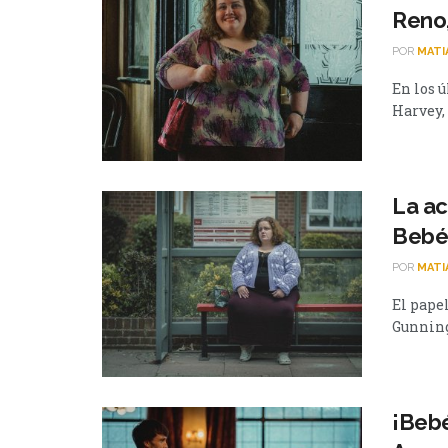
Reno,
POR
MATI
En los ú
Harvey, 
La ac
Bebé 
POR
MATI
El pape
Gunning,
¡Bebé