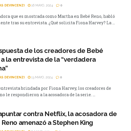
AS DEVINCENZI
16 MAYO, 2024
0
adora que es mostrada como Martha en Bebé Reno, habló
te tras su entrevista. ¿Qué solicita Fiona Harvey? La ...
spuesta de los creadores de Bebé
a la entrevista de la “verdadera
ha”
AS DEVINCENZI
13 MAYO, 2024
0
 entrevista brindada por Fiona Harvey, los creadores de
o le respondieron a la acosadora de la serie. ...
apuntar contra Netflix, la acosadora de
 Reno amenazó a Stephen King