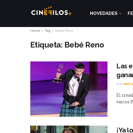
NOVEDADES
FE
Home
Tag
Bebé Reno
Etiqueta:
Bebé Reno
Las e
gana
POR
MATI
El crea
varios 
¡Ya l