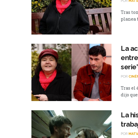
POR
MATI
Tras to
planea t
La ac
entre
serie
POR
CINÉ
Tras el 
dijo que
La hi
traba
POR
MATI