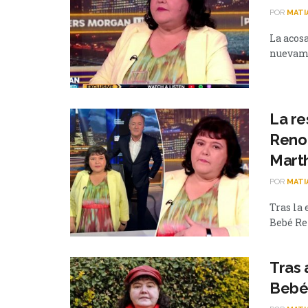
POR
MATI
La acos
nuevamen
La re
Reno 
Mart
POR
MATI
Tras la
Bebé Ren
Tras 
Bebé