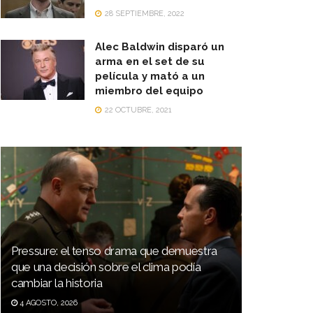
28 SEPTIEMBRE, 2022
Alec Baldwin disparó un
arma en el set de su
película y mató a un
miembro del equipo
22 OCTUBRE, 2021
Pressure: el tenso drama que demuestra
que una decisión sobre el clima podía
cambiar la historia
4 AGOSTO, 2026