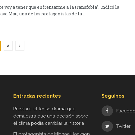
e voy a tener que enfrentarme a la transfobia”, indicó la
ava Mau, una de las protagonistas de la ...
2
Entradas recientes
Seguinos
Pressure: el tenso drama que
Facebo
demuestra que una decisión sobre
el clima podía cambiar la historia
Twitter
El protagonista de Michael Jackson,