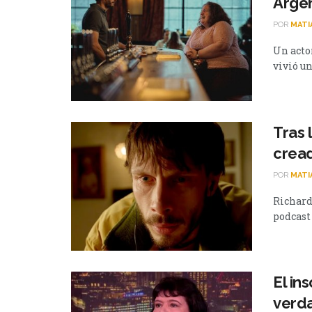
Argen
POR
MATI
Un acto
vivió un
Tras 
crea
POR
MATI
Richard
podcast 
El in
verd