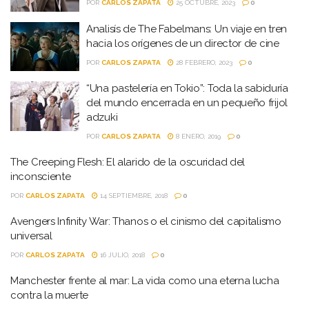
POR
CARLOS ZAPATA
25 OCTUBRE, 2023
0
Analisís de The Fabelmans: Un viaje en tren
hacia los orígenes de un director de cine
POR
CARLOS ZAPATA
28 FEBRERO, 2023
0
“Una pastelería en Tokio”: Toda la sabiduría
del mundo encerrada en un pequeño frijol
adzuki
POR
CARLOS ZAPATA
8 ENERO, 2019
0
The Creeping Flesh: El alarido de la oscuridad del
inconsciente
POR
CARLOS ZAPATA
14 SEPTIEMBRE, 2018
0
Avengers Infinity War: Thanos o el cinismo del capitalismo
universal
POR
CARLOS ZAPATA
16 JULIO, 2018
0
Manchester frente al mar: La vida como una eterna lucha
contra la muerte