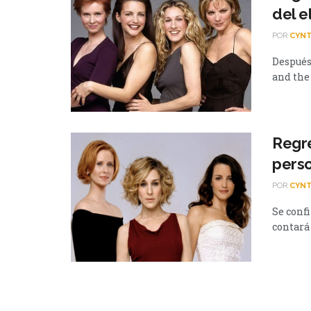
del e
POR
CYNT
Después
and the 
Regre
pers
POR
CYNT
Se confi
contará 