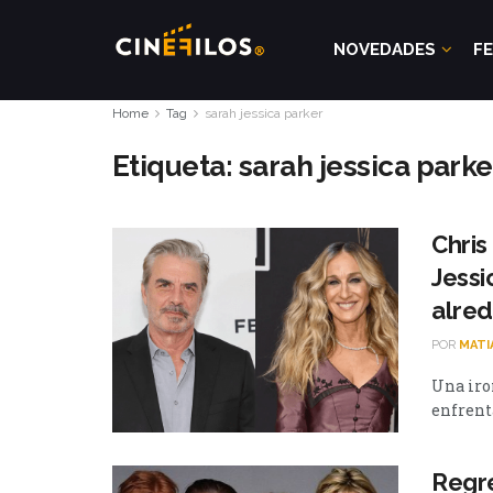
NOVEDADES
FE
Home
Tag
sarah jessica parker
Etiqueta:
sarah jessica parke
Chris
Jessi
alred
POR
MATI
Una iro
enfrenta
Regre