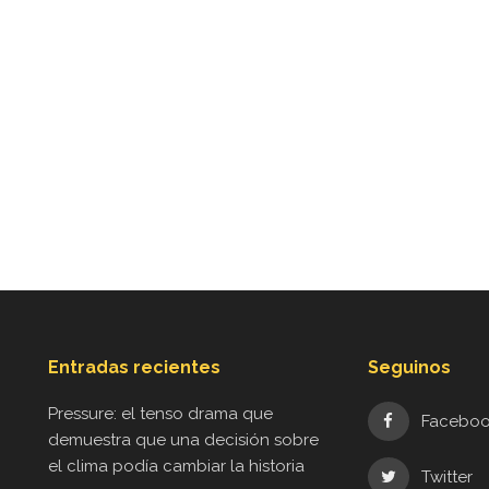
Entradas recientes
Seguinos
Pressure: el tenso drama que
Facebo
demuestra que una decisión sobre
el clima podía cambiar la historia
Twitter