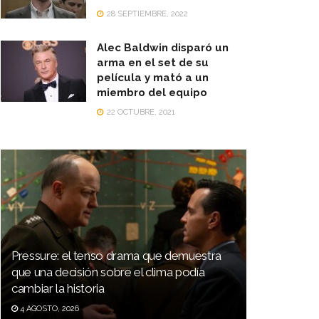
28 SEPTIEMBRE, 2022
Alec Baldwin disparó un
arma en el set de su
película y mató a un
miembro del equipo
22 OCTUBRE, 2021
Pressure: el tenso drama que demuestra
que una decisión sobre el clima podía
cambiar la historia
4 AGOSTO, 2026