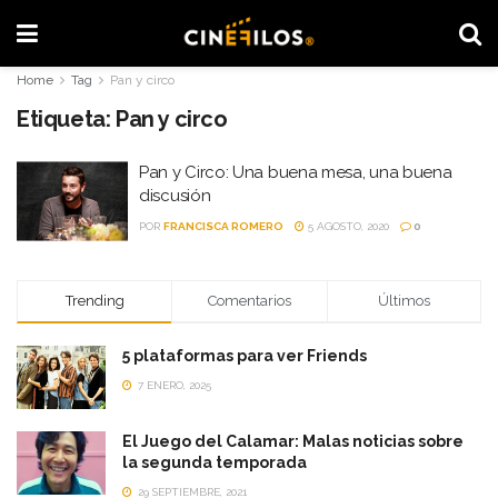
Home
Tag
Pan y circo
Etiqueta:
Pan y circo
Pan y Circo: Una buena mesa, una buena
discusión
POR
FRANCISCA ROMERO
5 AGOSTO, 2020
0
Trending
Comentarios
Últimos
5 plataformas para ver Friends
7 ENERO, 2025
El Juego del Calamar: Malas noticias sobre
la segunda temporada
29 SEPTIEMBRE, 2021