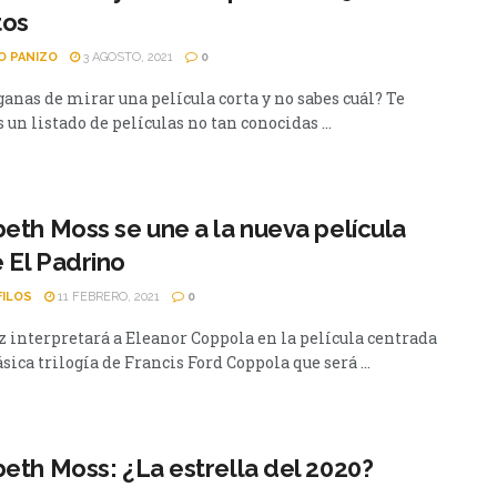
tos
O PANIZO
3 AGOSTO, 2021
0
ganas de mirar una película corta y no sabes cuál? Te
un listado de películas no tan conocidas ...
beth Moss se une a la nueva película
 El Padrino
FILOS
11 FEBRERO, 2021
0
iz interpretará a Eleanor Coppola en la película centrada
ásica trilogía de Francis Ford Coppola que será ...
beth Moss: ¿La estrella del 2020?