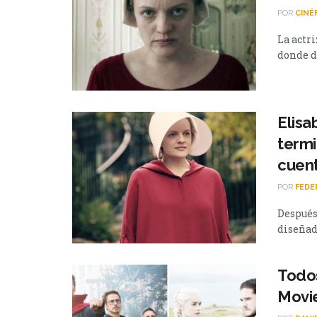
POR
CINÉ
La actri
donde de
Elisa
termi
cuent
POR
FEDE
Después
diseñado
Todos
Movi