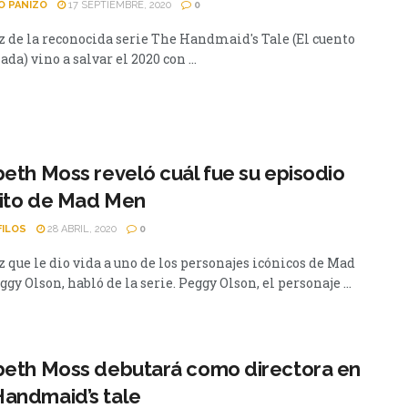
O PANIZO
17 SEPTIEMBRE, 2020
0
iz de la reconocida serie The Handmaid's Tale (El cuento
iada) vino a salvar el 2020 con ...
beth Moss reveló cuál fue su episodio
rito de Mad Men
FILOS
28 ABRIL, 2020
0
z que le dio vida a uno de los personajes icónicos de Mad
gy Olson, habló de la serie. Peggy Olson, el personaje ...
beth Moss debutará como directora en
andmaid’s tale