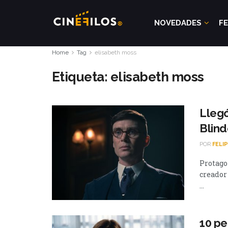
NOVEDADES
FE
Home
Tag
elisabeth moss
Etiqueta:
elisabeth moss
Llegó
Blind
POR
FELI
Protago
creador
...
10 pe