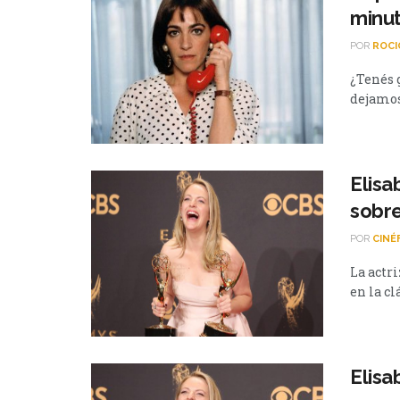
minu
POR
ROCI
¿Tenés 
dejamos 
Elisa
sobre
POR
CINÉ
La actr
en la cl
Elisa