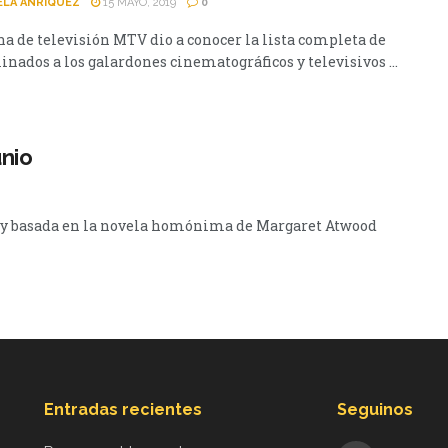
ELA ANRIQUEZ
15 MAYO, 2019
0
na de televisión MTV dio a conocer la lista completa de
nados a los galardones cinematográficos y televisivos ...
unio
ulu y basada en la novela homónima de Margaret Atwood
Entradas recientes
Seguinos