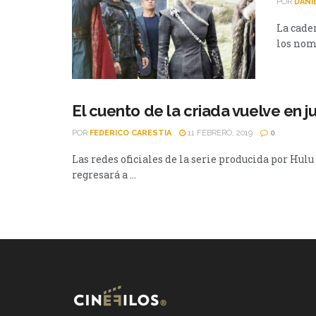
POR
DANI
La cade
los nomi
El cuento de la criada vuelve en j
POR
FEDERICO CARESTIA
11 FEBRERO, 2019
0
Las redes oficiales de la serie producida por H
regresará a ...