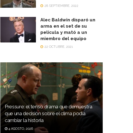
28 SEPTIEMBRE, 2022
Alec Baldwin disparó un
arma en el set de su
película y mató a un
miembro del equipo
22 OCTUBRE, 2021
Pressure: el tenso drama que demuestra
que una decisión sobre el clima podía
cambiar la historia
4 AGOSTO, 2026