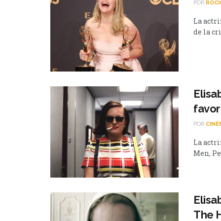
POR
ROCI
La actr
de la cr
Elisa
favo
POR
CINÉ
La actri
Men, Peg
Elisa
The H