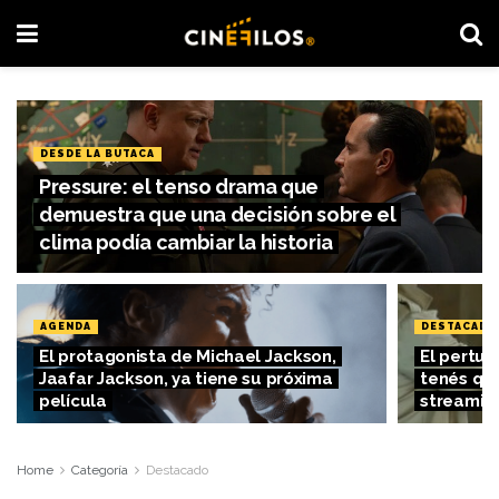
DESDE LA BUTACA
Pressure: el tenso drama que
demuestra que una decisión sobre el
clima podía cambiar la historia
AGENDA
DESTACADO
El protagonista de Michael Jackson,
El pertu
Jaafar Jackson, ya tiene su próxima
tenés que
película
streamin
Home
Categoría
Destacado