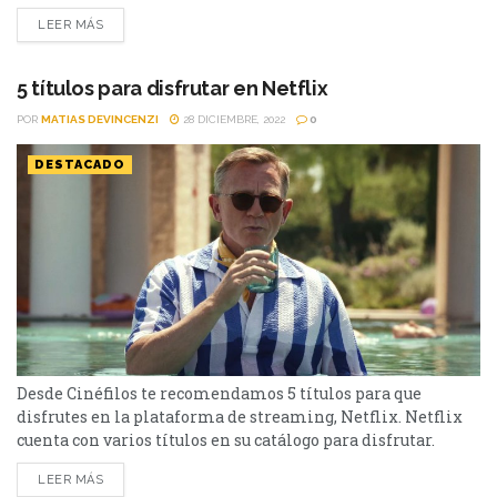
unos años está dentro del catálogo de Netflix y se volvió
LEER MÁS
furor en su estreno. Logró conseguir varios fanáticos que
quedaron encantados con la historia y con sus...
5 títulos para disfrutar en Netflix
POR
MATIAS DEVINCENZI
28 DICIEMBRE, 2022
0
DESTACADO
Desde Cinéfilos te recomendamos 5 títulos para que
disfrutes en la plataforma de streaming, Netflix. Netflix
cuenta con varios títulos en su catálogo para disfrutar.
Desde Cinéfilos te recomendamos 5 para que puedas mirar
LEER MÁS
en estos días. Desde estrenos actuales hasta clásicos, todas