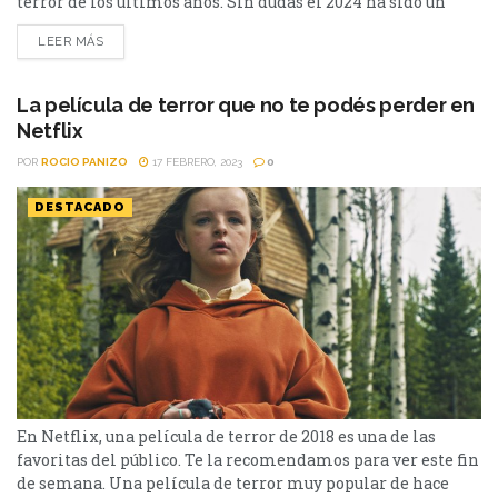
terror de los últimos años. Sin dudas el 2024 ha sido un
gran año para el género del terror que muchas veces ha
LEER MÁS
sido muy bastardeado. En esta oportunidad, te recordamos
una de las mejores películas que mires en Netflix antes de
que...
La película de terror que no te podés perder en
Netflix
POR
ROCIO PANIZO
17 FEBRERO, 2023
0
DESTACADO
En Netflix, una película de terror de 2018 es una de las
favoritas del público. Te la recomendamos para ver este fin
de semana. Una película de terror muy popular de hace