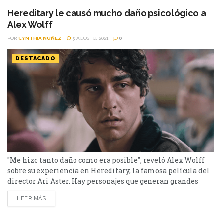
Serbian Film La ópera prima de Srdjan...
Hereditary le causó mucho daño psicológico a
Alex Wolff
POR
CYNTHIA NUÑEZ
5 AGOSTO, 2021
0
DESTACADO
"Me hizo tanto daño como era posible", reveló Alex Wolff
sobre su experiencia en Hereditary, la famosa película del
director Ari Aster. Hay personajes que generan grandes
cambios emocionales en los actores. Recientemente, Alex
LEER MÁS
Wolff reveló que esto mismo sucedió con él cuando filmó
Hereditary, la famosa y exitosa película de Ari Aster. Allí,