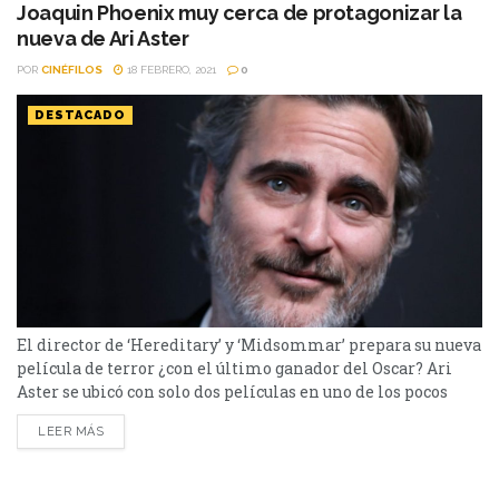
el joven actor dio vida a...
Joaquin Phoenix muy cerca de protagonizar la
nueva de Ari Aster
POR
CINÉFILOS
18 FEBRERO, 2021
0
DESTACADO
El director de ‘Hereditary’ y ‘Midsommar’ prepara su nueva
película de terror ¿con el último ganador del Oscar? Ari
Aster se ubicó con solo dos películas en uno de los pocos
referentes contemporáneos del género terror. Si bien el
LEER MÁS
director ya había adelantado que su próxima película sería
una “comedia pesadillesca” de cuatro horas, recientemente
se dio a conocer que el protagonista de...