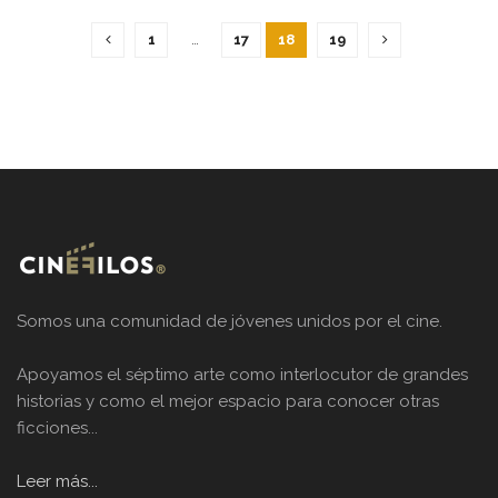
1
…
17
18
19
Somos una comunidad de jóvenes unidos por el cine.
Apoyamos el séptimo arte como interlocutor de grandes
historias y como el mejor espacio para conocer otras
ficciones...
Leer más...