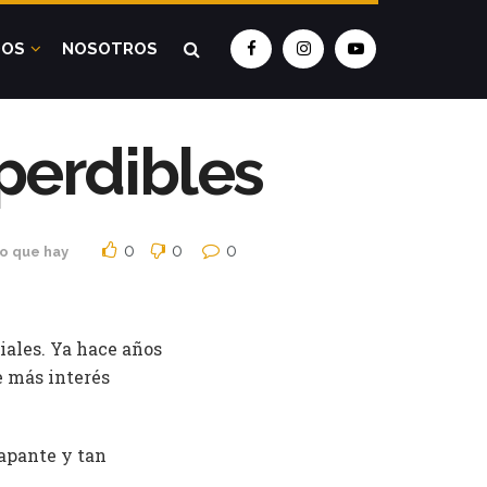
DOS
NOSOTROS
mperdibles
0
0
0
o que hay
iales. Ya hace años
ue más interés
apante y tan