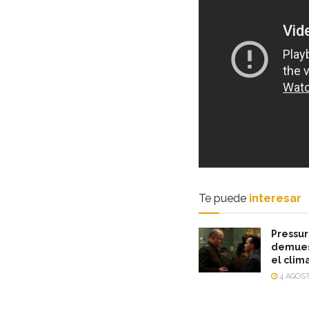
Te puede
interesar
Pressur
demuest
el clim
4 AGOST