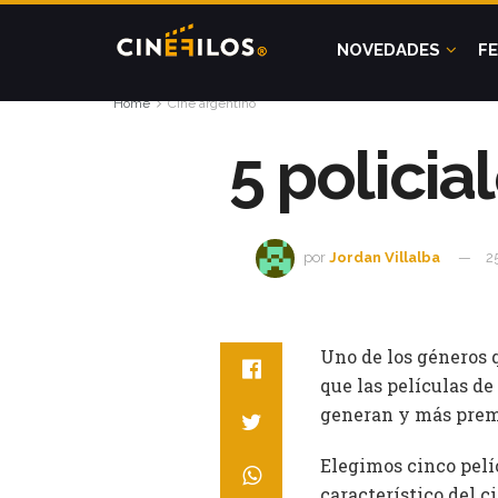
NOVEDADES
FE
Home
Cine argentino
5 policia
por
Jordan Villalba
2
Uno de los géneros q
que las películas de
generan y más prem
Elegimos cinco pelí
característico del c