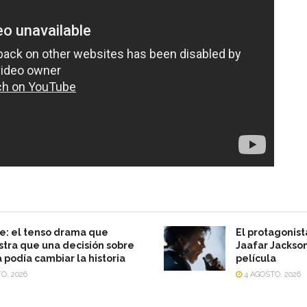
e: el tenso drama que
El protagonist
ra que una decisión sobre
Jaafar Jackson
a podía cambiar la historia
película
O, 2026
4 AGOSTO, 2026