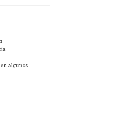
n
cía
a
 en algunos