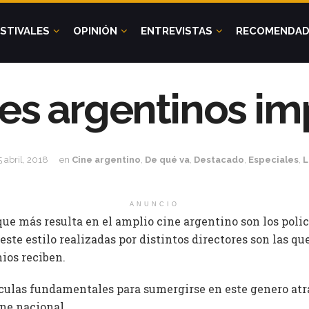
STIVALES
OPINIÓN
ENTREVISTAS
RECOMENDA
les argentinos i
5 abril, 2018
en
Cine argentino
,
De qué va
,
Destacado
,
Especiales
,
L
ANUNCIO
ue más resulta en el amplio cine argentino son los polic
 este estilo realizadas por distintos directores son las q
ios reciben.
culas fundamentales para sumergirse en este genero atr
ine nacional.