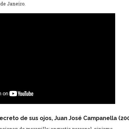
 de Janeiro.
secreto de sus ojos​, Juan José Campanella (20
cionan de maravilla: angustia personal, cinismo