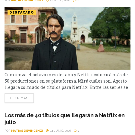
POR
MATIAS DEVINCENZI
22 JULIO, 2026
0
DESTACADO
Comienza el octavo mes del año y Netflix colocará más de
50 producciones en su plataforma. Mirá cuáles son. Agosto
llegará colmado de títulos para Netflix. Entre las series se
destacan: Moria y la segunda parte de Cien Años de
LEER MÁS
Soledad, además de Toda la verdad de mis mentiras. Como
películas estarán Susurran tu nombre y las sagas clásicas
de...
Los más de 40 títulos que llegarán a Netflix en
julio
POR
MATIAS DEVINCENZI
24 JUNIO, 2026
0