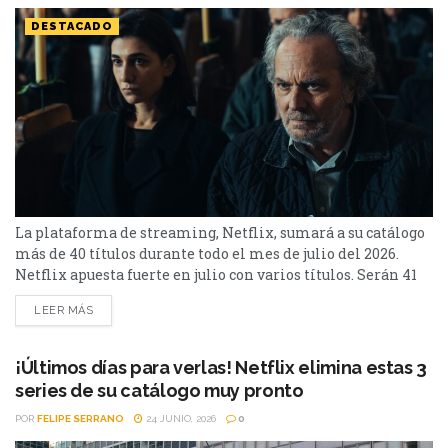
DESTACADO
La plataforma de streaming, Netflix, sumará a su catálogo
más de 40 títulos durante todo el mes de julio del 2026.
Netflix apuesta fuerte en julio con varios títulos. Serán 41
en total, entre los que se destacan: La casa de la pradera,
LEER MÁS
Heartstopper Forever y Enola Holmes 3. La lista completa,
a continuación. Series Los peores vecinos del mundo...
¡Últimos días para verlas! Netflix elimina estas 3
series de su catálogo muy pronto
POR
FELIPE SERRANO
24 JUNIO, 2026
0