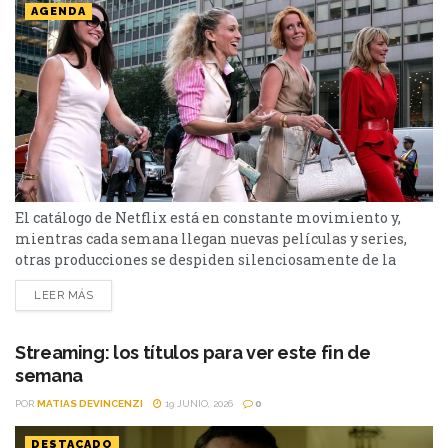
AGENDA
El catálogo de Netflix está en constante movimiento y,
mientras cada semana llegan nuevas películas y series,
otras producciones se despiden silenciosamente de la
plataforma. Esta vez, tres títulos muy diferentes entre sí
LEER MÁS
abandonarán el servicio en los próximos días: El bosque,
Sex and the City y Man to Man. Si todavía las tenías
pendientes o pensabas volver a verlas,...
Streaming: los títulos para ver este fin de
semana
POR
MATIAS DEVINCENZI
19 JUNIO, 2026
0
DESTACADO