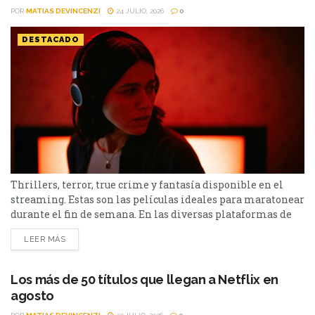
POR
MATIAS DEVINCENZI
24 JULIO, 2026
0
DESTACADO
Thrillers, terror, true crime y fantasía disponible en el
streaming. Estas son las películas ideales para maratonear
durante el fin de semana. En las diversas plataformas de
streaming aparecen propuestas para todos los gustos: desde
LEER MÁS
un thriller español cargado de tensión y conspiraciones,
hasta un documental de true crime, una inquietante
película de terror psicológico y el esperado regreso de...
Los más de 50 títulos que llegan a Netflix en
agosto