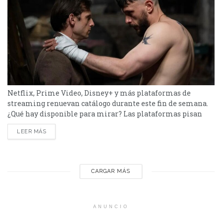
Netflix, Prime Video, Disney+ y más plataformas de
streaming renuevan catálogo durante este fin de semana.
¿Qué hay disponible para mirar? Las plataformas pisan
fuerte con una batería de lanzamientos que combinan
LEER MÁS
producciones locales y adaptaciones ambiciosas. De Netflix
a Disney+, pasando por Prime Video y HBO Max, el menú
tiene de todo. Half Man – HBO Max Es una...
CARGAR MÁS
ANUNCIO