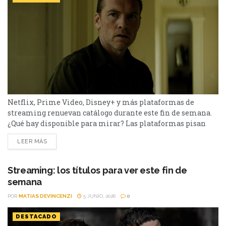
Netflix, Prime Video, Disney+ y más plataformas de
streaming renuevan catálogo durante este fin de semana.
¿Qué hay disponible para mirar? Las plataformas pisan
fuerte con una batería de lanzamientos que combinan
LEER MÁS
producciones locales y adaptaciones ambiciosas.
De Netflix a Disney+, pasando por Prime Video y HBO Max,
el menú tiene de todo. I Will Find You - Netflix Te
Streaming: los títulos para ver este fin de
encontraré es una miniserie basada en...
semana
POR
MATIAS DEVINCENZI
5 JUNIO, 2026
0
DESTACADO