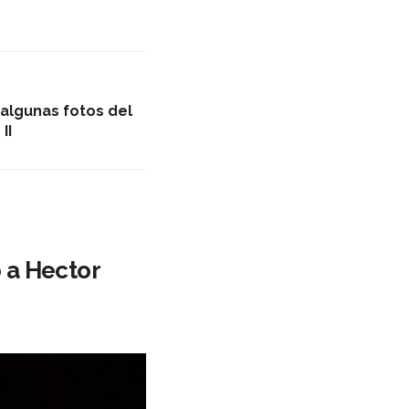
algunas fotos del
II
 a Hector