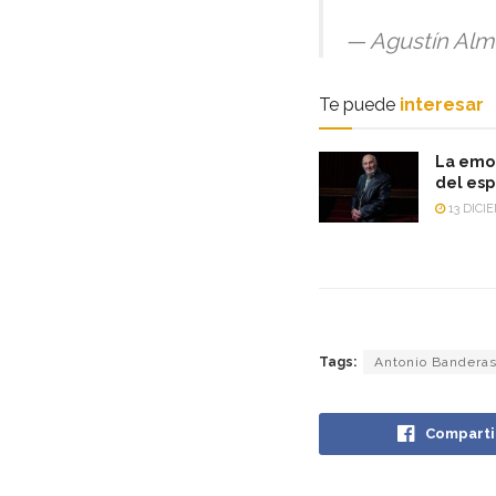
— Agustín Al
Te puede
interesar
La emo
del esp
13 DICI
Tags:
Antonio Bandera
Comparti