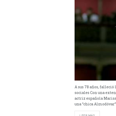
A sus 78 años, falleció
sociales Con una exten
actriz española Maris
una “chica Almodóvar” y
LEER MÁS