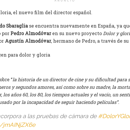
ANUNCIO
loria, el nuevo film del director español.
do Sbaraglia
se encuentra nuevamente en España, ya qu
o por
Pedro Almodóvar
en su nuevo proyecto
Dolor y glori
tor
Agustín Almodóvar
, hermano de Pedro, a través de su
obre “
la historia de un director de cine y su dificultad para 
imeros y segundos amores, así como sobre su madre, la morta
r, los años 60, los 80, los tiempos actuales y el vacío, un sen
sado por la incapacidad de seguir haciendo películas”.
ncorpora a las pruebas de cámara de
#DolorYGlor
om/jmAINjZX6e