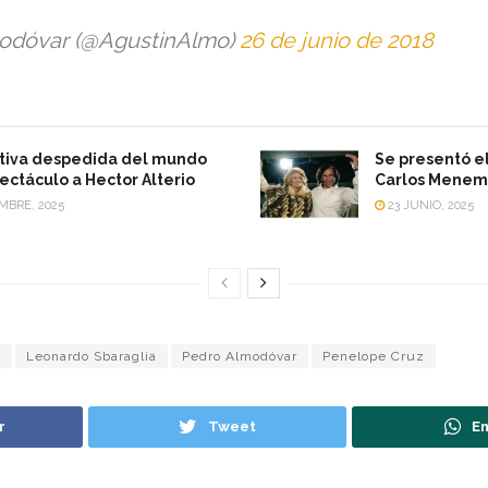
modóvar (@AgustinAlmo)
26 de junio de 2018
tiva despedida del mundo
Se presentó el
ectáculo a Hector Alterio
Carlos Menem
EMBRE, 2025
23 JUNIO, 2025
s
Leonardo Sbaraglia
Pedro Almodóvar
Penelope Cruz
r
Tweet
En