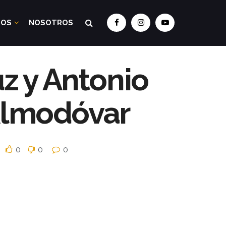
DOS
NOSOTROS
z y Antonio
Almodóvar
0
0
0