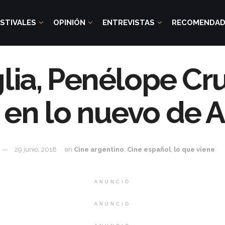
STIVALES
OPINIÓN
ENTREVISTAS
RECOMENDA
lia, Penélope Cru
 en lo nuevo de 
29 junio, 2018
en
Cine argentino
,
Cine español
,
lo que viene
ANUNCIO
ANUNCIO