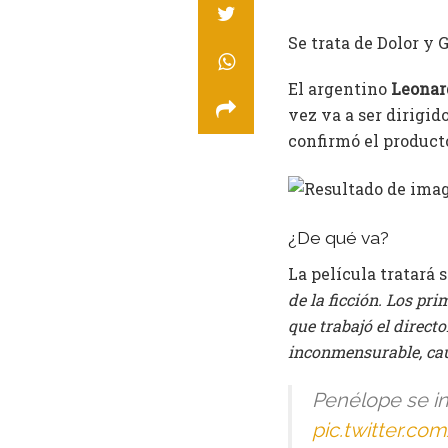
Se trata de Dolor y G
El argentino
Leonar
vez va a ser dirigid
confirmó el produc
¿De qué va?
La película tratará s
de la ficción. Los pr
que trabajó el directo
inconmensurable, cau
Penélope se i
pic.twitter.c