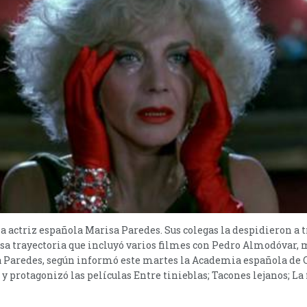
 la actriz española Marisa Paredes. Sus colegas la despidieron a t
sa trayectoria que incluyó varios filmes con Pedro Almodóvar, m
a Paredes, según informó este martes la Academia española de C
 protagonizó las películas Entre tinieblas; Tacones lejanos; La fl