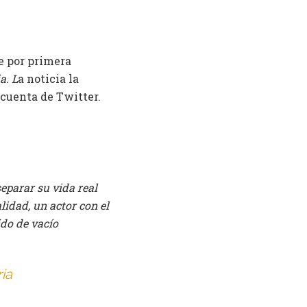
e por primera
a. L
a noticia la
 cuenta de Twitter.
separar su vida real
lidad, un actor con el
tido de vacío
ia