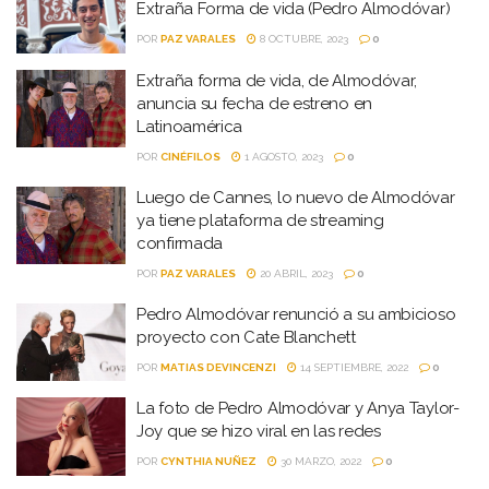
Extraña Forma de vida (Pedro Almodóvar)
POR
PAZ VARALES
8 OCTUBRE, 2023
0
Extraña forma de vida, de Almodóvar,
anuncia su fecha de estreno en
Latinoamérica
POR
CINÉFILOS
1 AGOSTO, 2023
0
Luego de Cannes, lo nuevo de Almodóvar
ya tiene plataforma de streaming
confirmada
POR
PAZ VARALES
20 ABRIL, 2023
0
Pedro Almodóvar renunció a su ambicioso
proyecto con Cate Blanchett
POR
MATIAS DEVINCENZI
14 SEPTIEMBRE, 2022
0
La foto de Pedro Almodóvar y Anya Taylor-
Joy que se hizo viral en las redes
POR
CYNTHIA NUÑEZ
30 MARZO, 2022
0