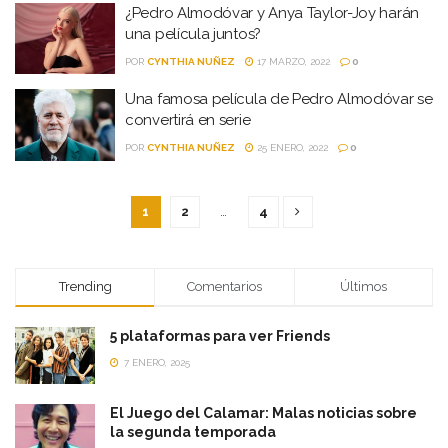
¿Pedro Almodóvar y Anya Taylor-Joy harán
una película juntos?
POR
CYNTHIA NUÑEZ
17 MARZO, 2022
0
Una famosa película de Pedro Almodóvar se
convertirá en serie
POR
CYNTHIA NUÑEZ
25 ENERO, 2022
0
1
2
…
4
Trending
Comentarios
Últimos
5 plataformas para ver Friends
7 ENERO, 2025
El Juego del Calamar: Malas noticias sobre
la segunda temporada