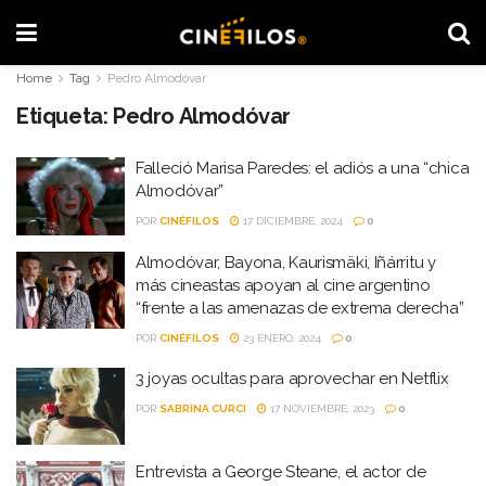
Home
Tag
Pedro Almodóvar
Etiqueta:
Pedro Almodóvar
Falleció Marisa Paredes: el adiós a una “chica
Almodóvar”
POR
CINÉFILOS
17 DICIEMBRE, 2024
0
Almodóvar, Bayona, Kaurismäki, Iñárritu y
más cineastas apoyan al cine argentino
“frente a las amenazas de extrema derecha”
POR
CINÉFILOS
23 ENERO, 2024
0
3 joyas ocultas para aprovechar en Netflix
POR
SABRINA CURCI
17 NOVIEMBRE, 2023
0
Entrevista a George Steane, el actor de