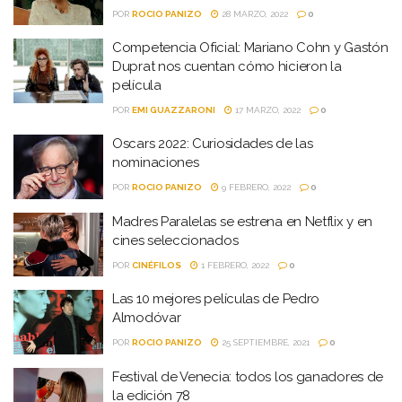
POR
ROCIO PANIZO
28 MARZO, 2022
0
Competencia Oficial: Mariano Cohn y Gastón
Duprat nos cuentan cómo hicieron la
película
POR
EMI GUAZZARONI
17 MARZO, 2022
0
Oscars 2022: Curiosidades de las
nominaciones
POR
ROCIO PANIZO
9 FEBRERO, 2022
0
Madres Paralelas se estrena en Netflix y en
cines seleccionados
POR
CINÉFILOS
1 FEBRERO, 2022
0
Las 10 mejores películas de Pedro
Almodóvar
POR
ROCIO PANIZO
25 SEPTIEMBRE, 2021
0
Festival de Venecia: todos los ganadores de
la edición 78