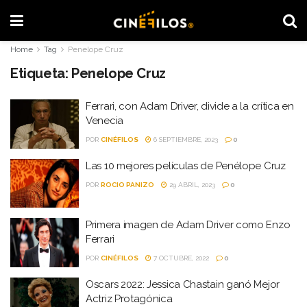
Home
Tag
Penelope Cruz
Etiqueta:
Penelope Cruz
Ferrari, con Adam Driver, divide a la crítica en
Venecia
POR
CINÉFILOS
6 SEPTIEMBRE, 2023
0
Las 10 mejores películas de Penélope Cruz
POR
ROCIO PANIZO
29 ABRIL, 2023
0
Primera imagen de Adam Driver como Enzo
Ferrari
POR
CINÉFILOS
7 OCTUBRE, 2022
0
Oscars 2022: Jessica Chastain ganó Mejor
Actriz Protagónica