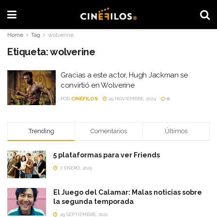
Home
Tag
wolverine
Etiqueta:
wolverine
Gracias a este actor, Hugh Jackman se
convirtió en Wolverine
POR
CINÉFILOS
29 NOVIEMBRE, 2024
0
Trending
Comentarios
Últimos
5 plataformas para ver Friends
7 ENERO, 2025
El Juego del Calamar: Malas noticias sobre
la segunda temporada
29 SEPTIEMBRE, 2021