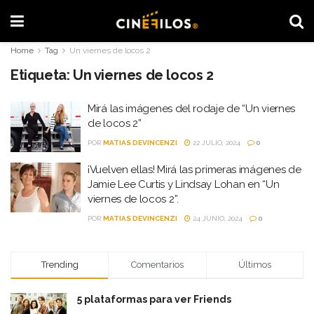
Home
Tag
Un viernes de locos 2
Etiqueta:
Un viernes de locos 2
Mirá las imágenes del rodaje de “Un viernes
de locos 2”
POR
MATIAS DEVINCENZI
22 JULIO, 2024
0
¡Vuelven ellas! Mirá las primeras imágenes de
Jamie Lee Curtis y Lindsay Lohan en “Un
viernes de locos 2”.
POR
MATIAS DEVINCENZI
24 JUNIO, 2024
0
Trending
Comentarios
Últimos
5 plataformas para ver Friends