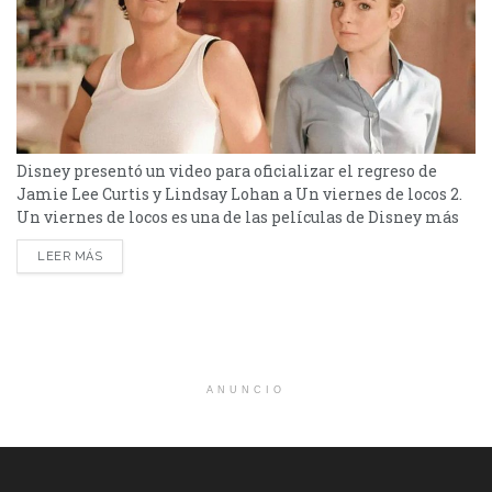
Disney presentó un video para oficializar el regreso de
Jamie Lee Curtis y Lindsay Lohan a Un viernes de locos 2.
Un viernes de locos es una de las películas de Disney más
exitosas y reconocidas. Estrenada en 2003, puso en la
LEER MÁS
pantalla a Jamie Lee Curtis y Lindsay Lohan haciendo de
madre e hija. De Mark Waters, la historia es acerca de la
relación madre...
ANUNCIO