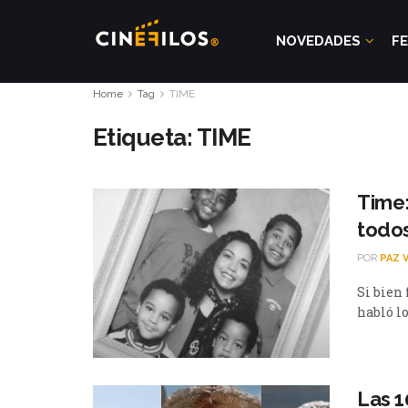
NOVEDADES
FE
Home
Tag
TIME
Etiqueta:
TIME
Time
todos
POR
PAZ 
Si bien
habló lo
Las 1