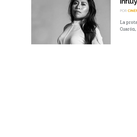
influ
POR
CINÉ
La prot
Cuarón, 