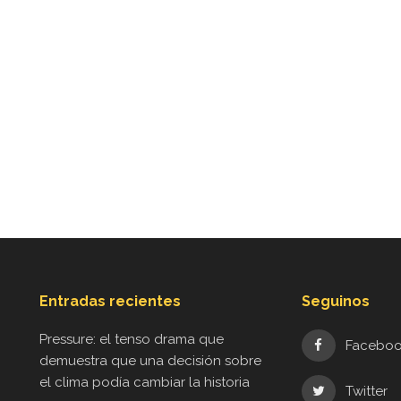
Entradas recientes
Seguinos
Pressure: el tenso drama que
Facebo
demuestra que una decisión sobre
el clima podía cambiar la historia
Twitter