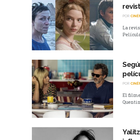
revis
POR
CINÉ
La revis
Películas
Según
pelíc
POR
CINÉ
El film
Quentin 
Yalit