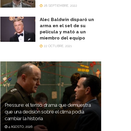
28 SEPTIEMBRE, 2022
Alec Baldwin disparó un
arma en el set de su
película y mató a un
miembro del equipo
22 OCTUBRE, 2021
Pressure: el tenso drama que demuestra
que una decisión sobre el clima podía
cambiar la historia
4 AGOSTO, 2026