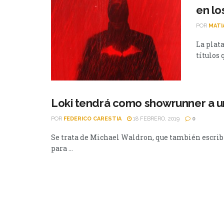
en lo
POR
MATI
La plat
títulos 
Loki tendrá como showrunner a un
POR
FEDERICO CARESTIA
18 FEBRERO, 2019
0
Se trata de Michael Waldron, que también escribirá
para ...