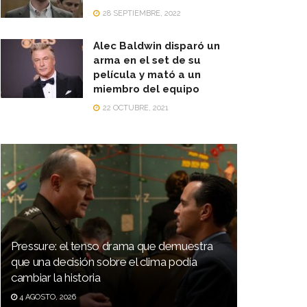
28 SEPTIEMBRE, 2022
Alec Baldwin disparó un
arma en el set de su
película y mató a un
miembro del equipo
22 OCTUBRE, 2021
Pressure: el tenso drama que demuestra
que una decisión sobre el clima podía
cambiar la historia
4 AGOSTO, 2026