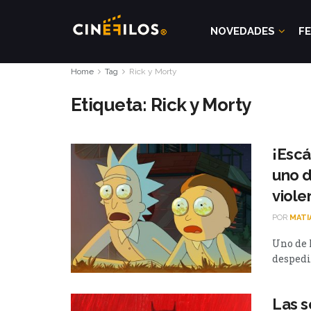
NOVEDADES
FE
Home
Tag
Rick y Morty
Etiqueta:
Rick y Morty
¡Escá
uno d
viole
POR
MATI
Uno de l
despedid
Las s