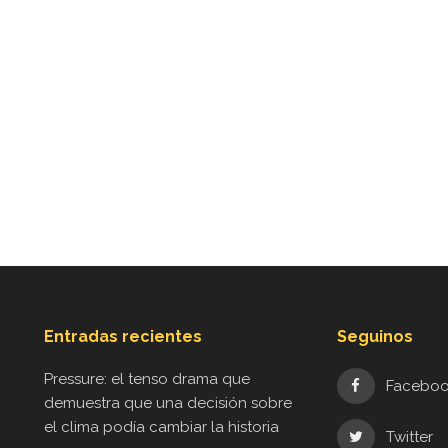
Entradas recientes
Seguinos
Pressure: el tenso drama que
Facebo
demuestra que una decisión sobre
el clima podía cambiar la historia
Twitter