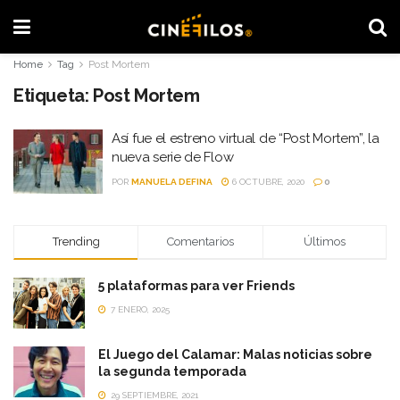
Home
Tag
Post Mortem
Etiqueta:
Post Mortem
Así fue el estreno virtual de “Post Mortem”, la
nueva serie de Flow
POR
MANUELA DEFINA
6 OCTUBRE, 2020
0
Trending
Comentarios
Últimos
5 plataformas para ver Friends
7 ENERO, 2025
El Juego del Calamar: Malas noticias sobre
la segunda temporada
29 SEPTIEMBRE, 2021