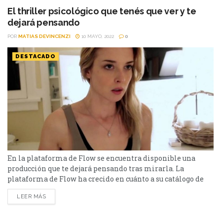
sus apariciones en Por Ahora, la serie de...
El thriller psicológico que tenés que ver y te
dejará pensando
POR
MATIAS DEVINCENZI
10 MAYO, 2022
0
DESTACADO
En la plataforma de Flow se encuentra disponible una
producción que te dejará pensando tras mirarla. La
plataforma de Flow ha crecido en cuánto a su catálogo de
películas y series disponibles. En esta oportunidad te
LEER MÁS
recomendaremos un título disponible en la plataforma
que te dejará pensando por su trama. El thriller de ciencia
ficción que te hará pensar Coherence...