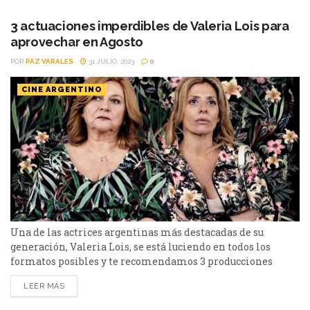
Valdemoros (Tarde Baby) llegaron a la plataforma Flow
para que todos...
3 actuaciones imperdibles de Valeria Lois para
aprovechar en Agosto
POR
PAZ VARALES
31 JULIO, 2023
0
CINE ARGENTINO
Una de las actrices argentinas más destacadas de su
generación, Valeria Lois, se está luciendo en todos los
formatos posibles y te recomendamos 3 producciones
vigentes donde podes aprovechar para verla. Valeria Lois
LEER MÁS
es una actriz argentina que nos ha regalado grandes
personajes en cine, teatro y series web. Nos hemos reído en