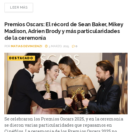
séptimo arte. La película de animación independiente de
LEER MÁS
fantasía y aventuras, dirigida por Gints Zilbalodis, y escrita
por Zilbalodis y Matīss Kaža se llevó el Oscar a Mejor
película...
Premios Oscars: El récord de Sean Baker, Mikey
Madison, Adrien Brody y más particularidades
de la ceremonia
POR
MATIAS DEVINCENZI
3 MARZO, 2025
0
DESTACADO
Se celebraron los Premios Oscars 2025, y en la ceremonia
se dieron varias particularidades que repasamos en
Cinéfilos. La ceremonia de los Premios Oscars 2025 no