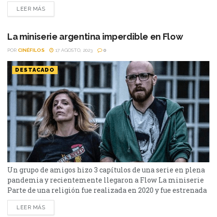
Films nominada dos veces al Oscar, debutará en streaming
LEER MÁS
exclusivamente en Max en el próximo viernes 14 de
febrero. Su estreno en HBO lineal será el sábado 15 de
febrero. ¿De...
La miniserie argentina imperdible en Flow
POR
CINÉFILOS
17 AGOSTO, 2023
0
DESTACADO
Un grupo de amigos hizo 3 capítulos de una serie en plena
pandemia y recientemente llegaron a Flow La miniserie
Parte de una religión fue realizada en 2020 y fue estrenada
de manera online en 2021. Exactamente dos años después,
LEER MÁS
los tres episodios de la miniserie escrita por Lucía