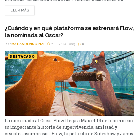
vivió muchos inconvenientes. Dentro del speach de Conan
LEER MÁS
O’Brien, solo hubo un par de frases ácidas, por ejemplo con
Karla Sofía Gascón. Pero luego, hubo mucha emotividad, en
el caso de Andrew Garfield y...
¿Cuándo y en qué plataforma se estrenará Flow,
la nominada al Oscar?
POR
MATIAS DEVINCENZI
7 FEBRERO, 2025
0
DESTACADO
La nominada al Oscar Flow llega a Max el 14 de febrero con
su impactante historia de supervivencia, amistad y
visuales asombrosos. Flow, la película de Sideshow y Janus