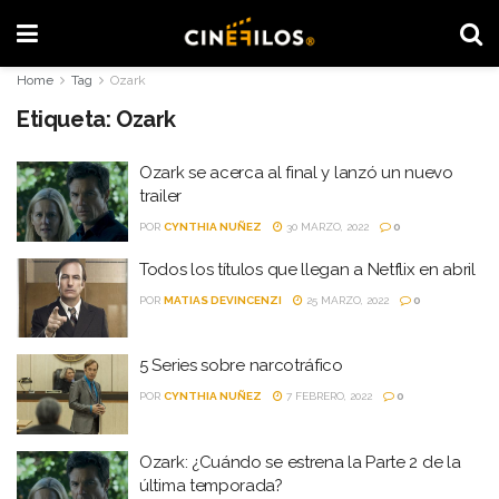
Home
Tag
Ozark
Etiqueta:
Ozark
Ozark se acerca al final y lanzó un nuevo
trailer
POR
CYNTHIA NUÑEZ
30 MARZO, 2022
0
Todos los títulos que llegan a Netflix en abril
POR
MATIAS DEVINCENZI
25 MARZO, 2022
0
5 Series sobre narcotráfico
POR
CYNTHIA NUÑEZ
7 FEBRERO, 2022
0
Ozark: ¿Cuándo se estrena la Parte 2 de la
última temporada?