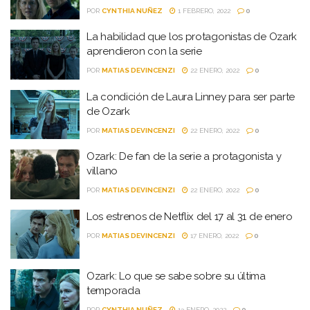
POR
CYNTHIA NUÑEZ
1 FEBRERO, 2022
0
La habilidad que los protagonistas de Ozark
aprendieron con la serie
POR
MATIAS DEVINCENZI
22 ENERO, 2022
0
La condición de Laura Linney para ser parte
de Ozark
POR
MATIAS DEVINCENZI
22 ENERO, 2022
0
Ozark: De fan de la serie a protagonista y
villano
POR
MATIAS DEVINCENZI
22 ENERO, 2022
0
Los estrenos de Netflix del 17 al 31 de enero
POR
MATIAS DEVINCENZI
17 ENERO, 2022
0
Ozark: Lo que se sabe sobre su última
temporada
POR
CYNTHIA NUÑEZ
13 ENERO, 2022
0