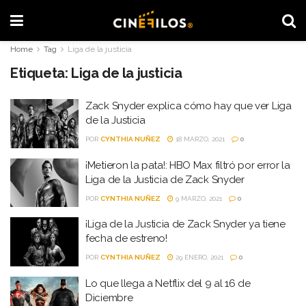
Home
Tag
Liga de la justicia
Etiqueta:
Liga de la justicia
Zack Snyder explica cómo hay que ver Liga
de la Justicia
POR
CYNTHIA NUÑEZ
18 MARZO, 2021
0
¡Metieron la pata!: HBO Max filtró por error la
Liga de la Justicia de Zack Snyder
POR
CYNTHIA NUÑEZ
9 MARZO, 2021
0
¡Liga de la Justicia de Zack Snyder ya tiene
fecha de estreno!
POR
CYNTHIA NUÑEZ
29 ENERO, 2021
0
Lo que llega a Netflix del 9 al 16 de
Diciembre