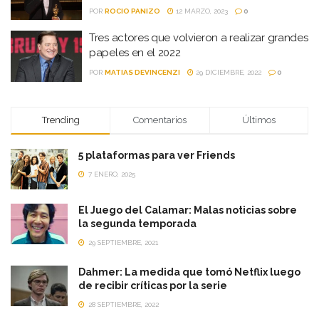
POR
ROCIO PANIZO
12 MARZO, 2023
0
Tres actores que volvieron a realizar grandes
papeles en el 2022
POR
MATIAS DEVINCENZI
29 DICIEMBRE, 2022
0
Trending
Comentarios
Últimos
5 plataformas para ver Friends
7 ENERO, 2025
El Juego del Calamar: Malas noticias sobre
la segunda temporada
29 SEPTIEMBRE, 2021
Dahmer: La medida que tomó Netflix luego
de recibir críticas por la serie
28 SEPTIEMBRE, 2022