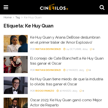
Home
Tag
Ke Huy Quan
Etiqueta:
Ke Huy Quan
Ke Huy Quan y Ariana DeBose deslumbran
en el primer tráiler de ‘Amor Explosivo’
POR
MATIAS DEVINCENZI
24 OCTUBRE, 2024
0
El consejo de Cate Blanchett a Ke Huy Quan
tras ganar el Oscar
POR
MATIAS DEVINCENZI
17 MARZO, 2023
0
Ke Huy Quan tiene miedo de que la industria
lo olvide, tras ganar el Oscar
POR
ROCIO PANIZO
16 MARZO, 2023
0
Oscar 2023: Ke Huy Quan ganó como Mejor
Actor de Reparto