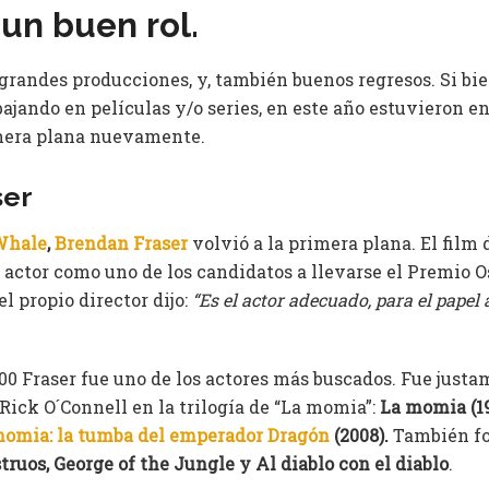
un buen rol.
grandes producciones, y, también buenos regresos. Si bie
bajando en películas y/o series, en este año estuvieron e
imera plana nuevamente.
ser
Whale
,
Brendan Fraser
volvió a la primera plana. El film
l actor como uno de los candidatos a llevarse el Premio 
 el propio director dijo:
“Es el actor adecuado, para el papel 
000 Fraser fue uno de los actores más buscados. Fue just
Rick O´Connell en la trilogía de “La momia”:
La momia (1
momia: la tumba del emperador Dragón
(2008).
También fo
ruos, George of the Jungle y Al diablo con el diablo
.