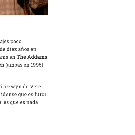
ajes poco
de diez años en
dams en
The Addams
en
(ambas en 1995)
ó a Gwyn de Vere.
nidense que es furor.
a: es que es nada