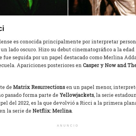
ci
dense es conocida principalmente por interpretar person
un lado oscuro. Hizo su debut cinematográfico a la edad 
ue fue seguida por un papel destacado como Merlina Ad
secuela. Apariciones posteriores en
Casper y Now and Th
rte de
Matrix Resurrections
en un papel menor, interpret
ño pasado forma parte de
Yellowjackets
, la serie estadou
apel del 2022, es la que devolvió a Ricci a la primera plan
n la serie de
Netflix: Merlina
.
ANUNCIO