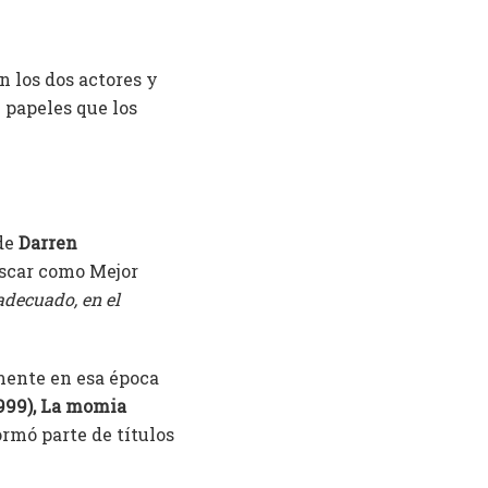
n los dos actores y
n papeles que los
 de
Darren
Oscar como Mejor
adecuado, en el
amente en esa época
999), La momia
rmó parte de títulos