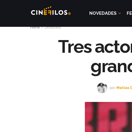
NOVEDADES
FE
Home
Destacado
Tres acto
grand
por
Matias 