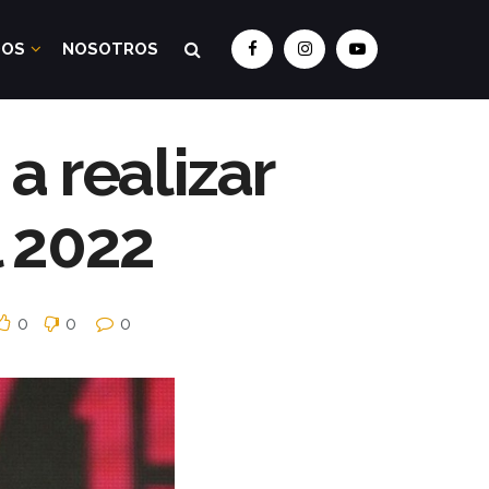
DOS
NOSOTROS
a realizar
l 2022
0
0
0