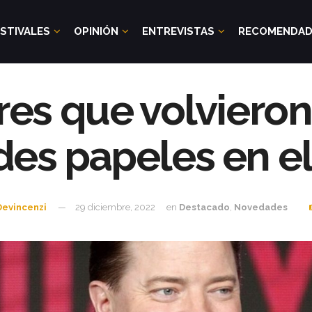
STIVALES
OPINIÓN
ENTREVISTAS
RECOMENDA
res que volvieron 
es papeles en e
Devincenzi
29 diciembre, 2022
en
Destacado
,
Novedades