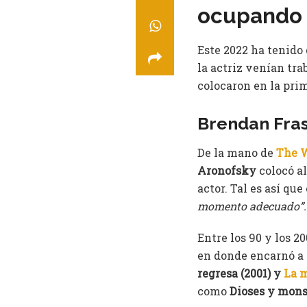
ocupando 
Este 2022 ha tenido 
la actriz venían tra
colocaron en la pr
Brendan Fra
De la mano de
The 
Aronofsky
colocó a
actor. Tal es así que
momento adecuado”.
Entre los 90 y los 2
en donde encarnó a 
regresa (2001) y
La 
como
Dioses y monst