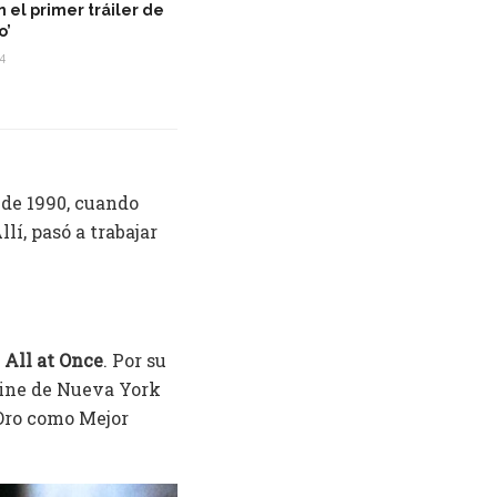
el primer tráiler de
o’
4
a de 1990, cuando
lí, pasó a trabajar
All at Once
. Por su
 Cine de Nueva York
 Oro como Mejor