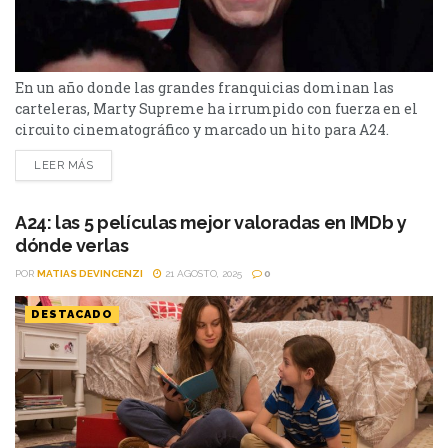
En un año donde las grandes franquicias dominan las
carteleras, Marty Supreme ha irrumpido con fuerza en el
circuito cinematográfico y marcado un hito para A24.
Marty Supreme es la película protagonizada por Timothée
LEER MÁS
Chalamet y se acaba de convertir en el mayor éxito de
taquilla doméstica en la historia de A24, superando a obras
tan celebradas como Everything Everywhere...
A24: las 5 películas mejor valoradas en IMDb y
dónde verlas
POR
MATIAS DEVINCENZI
21 AGOSTO, 2025
0
DESTACADO