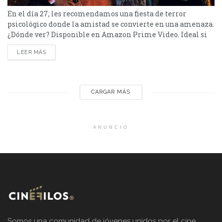
En el día 27, les recomendamos una fiesta de terror
psicológico donde la amistad se convierte en una amenaza.
¿Dónde ver? Disponible en Amazon Prime Video. Ideal si
te gustó: Scream 4, Get Out o You're Next. No apta para: Los
LEER MÁS
que no podrían pasar una noche sin revisar el celular. En
Bodies Bodies Bodies, lo que comienza como una noche de
amistad...
CARGAR MÁS
ANUNCIO
Somos una comunidad de jóvenes unidos por el cine.