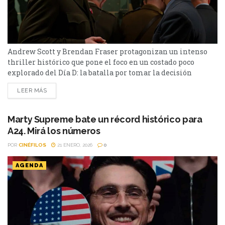
Andrew Scott y Brendan Fraser protagonizan un intenso
thriller histórico que pone el foco en un costado poco
explorado del Día D: la batalla por tomar la decisión
correcta cuando el tiempo podía definir el destino de
LEER MÁS
miles de personas en Pressure. Después de décadas de
películas sobre la Segunda Guerra Mundial, parecía difícil
encontrar una historia inédita sobre uno...
Marty Supreme bate un récord histórico para
A24. Mirá los números
POR
CINÉFILOS
21 ENERO, 2026
0
AGENDA