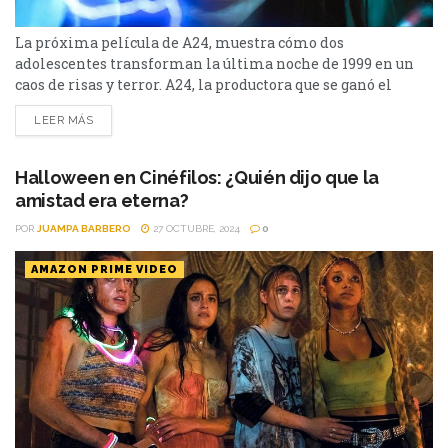
La próxima película de A24, muestra cómo dos
adolescentes transforman la última noche de 1999 en un
caos de risas y terror. A24, la productora que se ganó el
corazón de los amantes del cine independiente con joyas
LEER MÁS
como Hereditary y Midsommar, vuelve a explorar el lado
más divertido y desquiciado del terror con Y2K. Esta
película, escrita y dirigida...
Halloween en Cinéfilos: ¿Quién dijo que la
amistad era eterna?
POR
JUAMPA BARBERO
27 OCTUBRE, 2024
0
AMAZON PRIME VIDEO