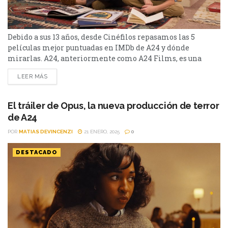
Debido a sus 13 años, desde Cinéfilos repasamos las 5
películas mejor puntuadas en IMDb de A24 y dónde
mirarlas. A24, anteriormente como A24 Films, es una
empresa cinematográfica estadounidense fundada el 20 de
LEER MÁS
agosto de 2012 por Daniel Katz, David Fenkel y John
Hodges. La productora consiguió un ascenso meteórico, y se
metió de lleno en las nominaciones de los...
El tráiler de Opus, la nueva producción de terror
de A24
POR
MATIAS DEVINCENZI
21 ENERO, 2025
0
DESTACADO