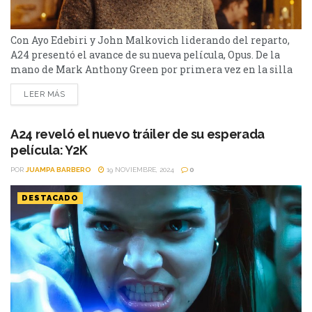
Con Ayo Edebiri y John Malkovich liderando del reparto,
A24 presentó el avance de su nueva película, Opus. De la
mano de Mark Anthony Green por primera vez en la silla
de director de un film y con él mismo escribiendo el guion,
LEER MÁS
se viene una nueva película que promete y mucho: Opus.
Como todas las producciones de A24, siempre...
A24 reveló el nuevo tráiler de su esperada
película: Y2K
POR
JUAMPA BARBERO
19 NOVIEMBRE, 2024
0
DESTACADO