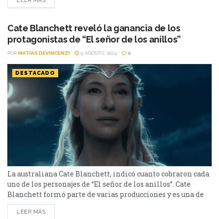
LEER MÁS
Ke Huy Quan y Ariana DeBose. La cinta, que mezcla humor y
adrenalina, llegará a los cines en 2025 y está dirigida por...
Cate Blanchett reveló la ganancia de los
protagonistas de “El señor de los anillos”
POR
MATIAS DEVINCENZI
9 AGOSTO, 2024
0
DESTACADO
La australiana Cate Blanchett, indicó cuanto cobraron cada
uno de los personajes de “El señor de los anillos”. Cate
Blanchett formó parte de varias producciones y es una de
las pocas actrices que han ganado los cuatro premios más
LEER MÁS
importantes del cine: dos premios Óscar, cuatro Globos de