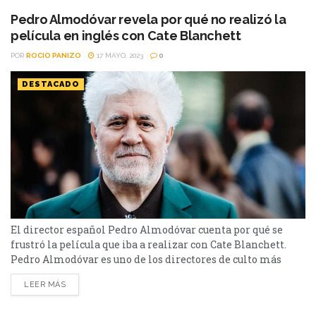
Cate Blanchett como...
Pedro Almodóvar revela por qué no realizó la
película en inglés con Cate Blanchett
POR
ROCIO PANIZO
17 MAYO, 2023
0
DESTACADO
El director español Pedro Almodóvar cuenta por qué se
frustró la película que iba a realizar con Cate Blanchett.
Pedro Almodóvar es uno de los directores de culto más
activos de este momento. Se encuentra en el Festival de
LEER MÁS
Cannes a punto de presentar su mediometraje Extraña
forma de vida, el western protagonizado por Ethan Hawke