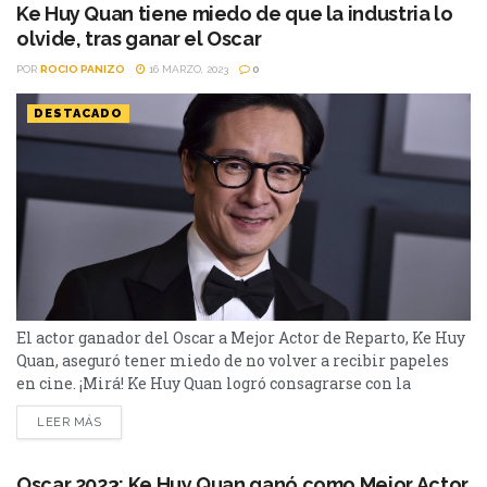
y Pedro Pascal. Pero,...
Ke Huy Quan tiene miedo de que la industria lo
olvide, tras ganar el Oscar
POR
ROCIO PANIZO
16 MARZO, 2023
0
DESTACADO
El actor ganador del Oscar a Mejor Actor de Reparto, Ke Huy
Quan, aseguró tener miedo de no volver a recibir papeles
en cine. ¡Mirá! Ke Huy Quan logró consagrarse con la
estatuilla a Mejor Actor de Reparto por su trabajo en
LEER MÁS
Everything Everywhere All At Once el pasado domingo en
la nueva edición de los Premios Oscar. El actor...
Oscar 2023: Ke Huy Quan ganó como Mejor Actor