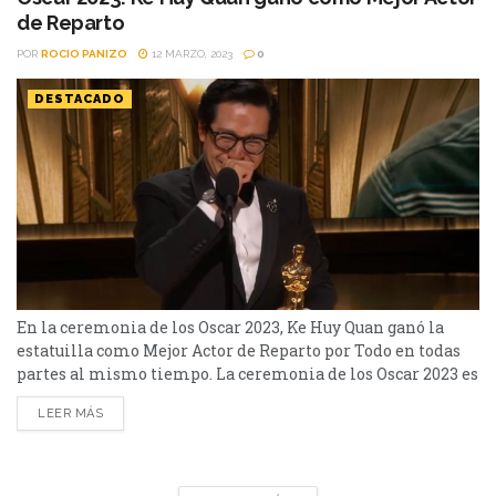
de Reparto
POR
ROCIO PANIZO
12 MARZO, 2023
0
DESTACADO
En la ceremonia de los Oscar 2023, Ke Huy Quan ganó la
estatuilla como Mejor Actor de Reparto por Todo en todas
partes al mismo tiempo. La ceremonia de los Oscar 2023 es
una de las más esperadas por el público. Y los premios por
LEER MÁS
Mejores Actores y Actrices y Mejor Película son las ternas
más distinguidas. En la categoría...