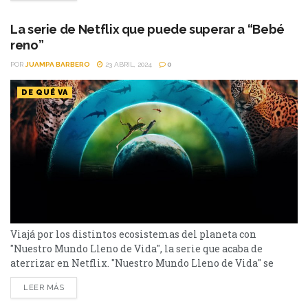
Oro, cuatro premios BAFTA y tres premios del Sindicato de
Actores. Entre...
La serie de Netflix que puede superar a “Bebé
reno”
POR
JUAMPA BARBERO
23 ABRIL, 2024
0
DE QUÉ VA
Viajá por los distintos ecosistemas del planeta con
"Nuestro Mundo Lleno de Vida", la serie que acaba de
aterrizar en Netflix. "Nuestro Mundo Lleno de Vida" se
presenta como una docuserie de Netflix del 2024 que te
LEER MÁS
atrapa desde el primer momento con su belleza visual y su
narrativa cautivadora. De la mano de la reconocida actriz