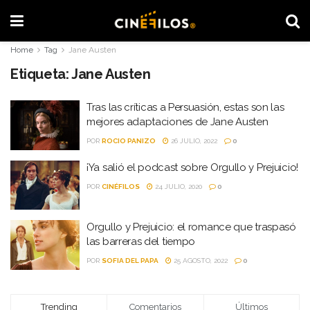
Home
Tag
Jane Austen
Etiqueta:
Jane Austen
Tras las críticas a Persuasión, estas son las
mejores adaptaciones de Jane Austen
POR
ROCIO PANIZO
26 JULIO, 2022
0
¡Ya salió el podcast sobre Orgullo y Prejuicio!
POR
CINÉFILOS
24 JULIO, 2020
0
Orgullo y Prejuicio: el romance que traspasó
las barreras del tiempo
POR
SOFIA DEL PAPA
25 AGOSTO, 2022
0
Trending
Comentarios
Últimos