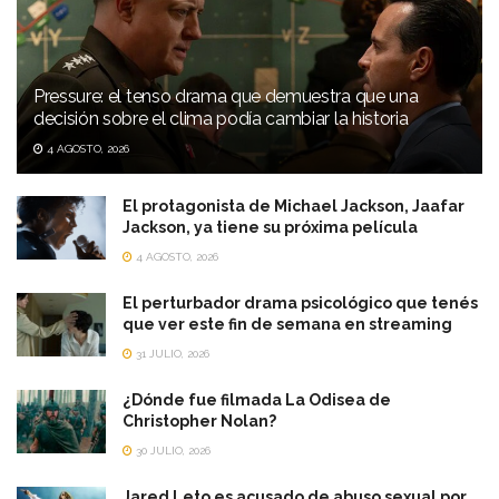
Pressure: el tenso drama que demuestra que una
decisión sobre el clima podía cambiar la historia
4 AGOSTO, 2026
El protagonista de Michael Jackson, Jaafar
Jackson, ya tiene su próxima película
4 AGOSTO, 2026
El perturbador drama psicológico que tenés
que ver este fin de semana en streaming
31 JULIO, 2026
¿Dónde fue filmada La Odisea de
Christopher Nolan?
30 JULIO, 2026
Jared Leto es acusado de abuso sexual por