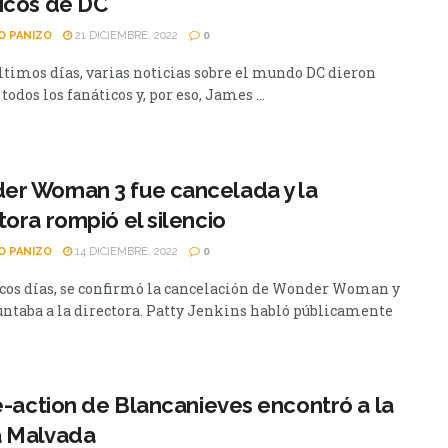
icos de DC
O PANIZO
21 DICIEMBRE, 2022
0
últimos días, varias noticias sobre el mundo DC dieron
 todos los fanáticos y, por eso, James ...
er Woman 3 fue cancelada y la
tora rompió el silencio
O PANIZO
14 DICIEMBRE, 2022
0
cos días, se confirmó la cancelación de Wonder Woman y
untaba a la directora. Patty Jenkins habló públicamente
ve-action de Blancanieves encontró a la
a Malvada