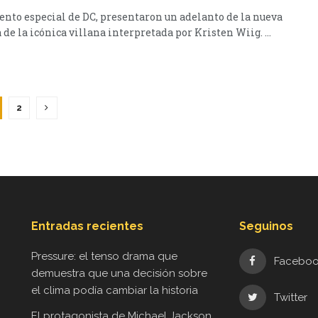
vento especial de DC, presentaron un adelanto de la nueva
 de la icónica villana interpretada por Kristen Wiig. ...
2
Entradas recientes
Seguinos
Pressure: el tenso drama que
Facebo
demuestra que una decisión sobre
el clima podía cambiar la historia
Twitter
El protagonista de Michael Jackson,