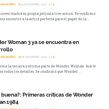
HIA NUÑEZ
4 NOVIEMBRE, 2021
0
ieves tendrá su propia película live-action. Se confirmó
ey encontró a la actriz perfecta para el papel de la ...
er Woman 3 ya se encuentra en
rollo
HIA NUÑEZ
28 DICIEMBRE, 2020
0
irmó la tercera y última parte de Wonder Woman. Acá te
s todos los detalles. Se confirmó que Wonder ...
 buena?: Primeras críticas de Wonder
n 1984