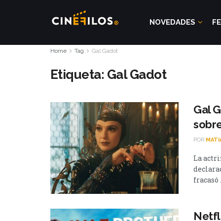
NOVEDADES
FE
Home
Tag
Gal Gadot
Etiqueta:
Gal Gadot
Gal G
sobr
POR
MATI
La actri
declara
fracasó .
Netfl