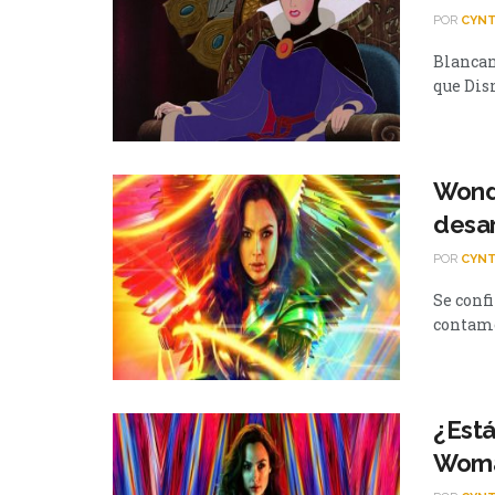
POR
CYNT
Blancan
que Disn
Wond
desar
POR
CYNT
Se conf
contamo
¿Está
Woma