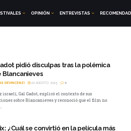
STIVALES
OPINIÓN
ENTREVISTAS
RECOMENDA
adot pidió disculpas tras la polémica
e Blancanieves
AS DEVINCENZI
20 AGOSTO, 2025
0
z israelí, Gal Gadot, explicó el contexto de sus
ciones sobre Blancanieves y reconoció que el film no
..
ix: ¿Cuál se convirtió en la película más