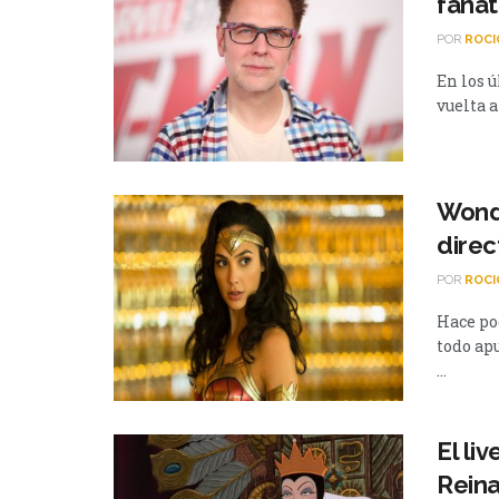
fanát
POR
ROCI
En los 
vuelta a
Wond
direc
POR
ROCI
Hace po
todo ap
...
El li
Rein