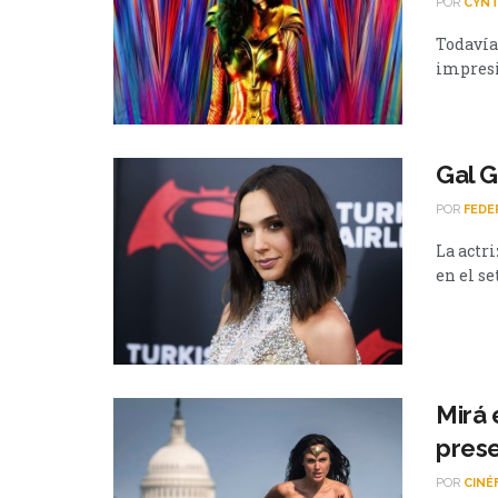
POR
CYNT
Todavía 
impresio
Gal G
POR
FEDE
La actr
en el se
Mirá 
pres
POR
CINÉ