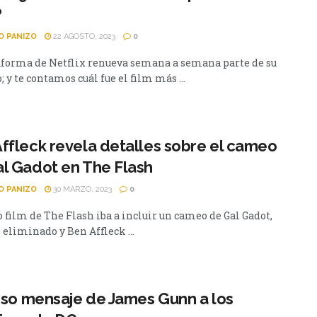
?
O PANIZO
22 AGOSTO, 2023
0
aforma de Netflix renueva semana a semana parte de su
; y te contamos cuál fue el film más ...
ffleck revela detalles sobre el cameo
l Gadot en The Flash
O PANIZO
30 MARZO, 2023
0
 film de The Flash iba a incluir un cameo de Gal Gadot,
 eliminado y Ben Affleck ...
loso mensaje de James Gunn a los