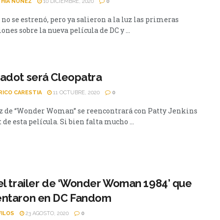
HIA NUÑEZ
10 DICIEMBRE, 2020
0
no se estrenó, pero ya salieron a la luz las primeras
nes sobre la nueva película de DC y ...
adot será Cleopatra
RICO CARESTIA
11 OCTUBRE, 2020
0
iz de “Wonder Woman” se reencontrará con Patty Jenkins
t de esta película. Si bien falta mucho ...
el trailer de ‘Wonder Woman 1984’ que
entaron en DC Fandom
FILOS
23 AGOSTO, 2020
0