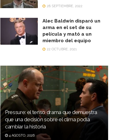
28 SEPTIEMBRE, 2022
Alec Baldwin disparó un
arma en el set de su
película y mató a un
miembro del equipo
22 OCTUBRE, 2021
Pressure: el tenso drama que demuestra
que una decisión sobre el clima podía
cambiar la historia
4 AGOSTO, 2026