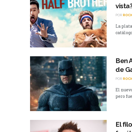
vista
POR
ROCI
La plat
catálogo
Ben A
de Ga
POR
ROCI
El nuevo
pero fue
El fi