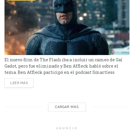
El nuevo film de The Flash iba a incluir un cameo de Gal
Gadot, pero fue eliminado y Ben Affleck habló sobre el
tema. Ben Affleck participó en el podcast Smartless
Podcast y habló sobre su Batman y la nueva película de The
LEER MÁS
Flash. Affleck lleva a adelante al Batman que aparece en
las películas protagonizadas por Ezra Miller. En...
CARGAR MÁS
ANUNCIO