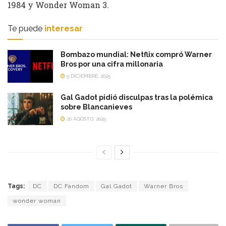
1984 y Wonder Woman 3.
Te puede
interesar
Bombazo mundial: Netflix compró Warner
Bros por una cifra millonaria
5 DICIEMBRE, 2025
Gal Gadot pidió disculpas tras la polémica
sobre Blancanieves
20 AGOSTO, 2025
Tags:
DC
DC Fandom
Gal Gadot
Warner Bros
wonder woman