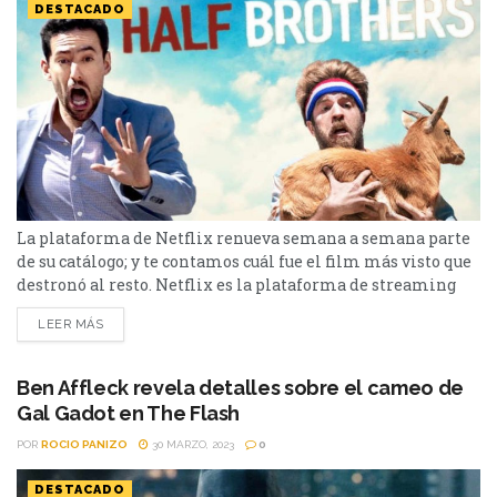
DESTACADO
La plataforma de Netflix renueva semana a semana parte
de su catálogo; y te contamos cuál fue el film más visto que
destronó al resto. Netflix es la plataforma de streaming
más popular del mundo, la primera en aparecer y la que
LEER MÁS
suele realizar más películas y series originales. También,
tiene en su catálogo films y series que adquiere para...
Ben Affleck revela detalles sobre el cameo de
Gal Gadot en The Flash
POR
ROCIO PANIZO
30 MARZO, 2023
0
DESTACADO