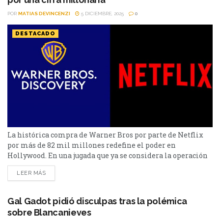
POR
MATIAS DEVINCENZI
5 DICIEMBRE, 2025
0
DESTACADO
La histórica compra de Warner Bros por parte de Netflix
por más de 82 mil millones redefine el poder en
Hollywood. En una jugada que ya se considera la operación
más grande en la historia del entretenimiento, Netflix
LEER MÁS
cerró un acuerdo para adquirir Warner Bros por una cifra
que supera los 82 mil millones de dólares. El movimiento
coloca al...
Gal Gadot pidió disculpas tras la polémica
sobre Blancanieves