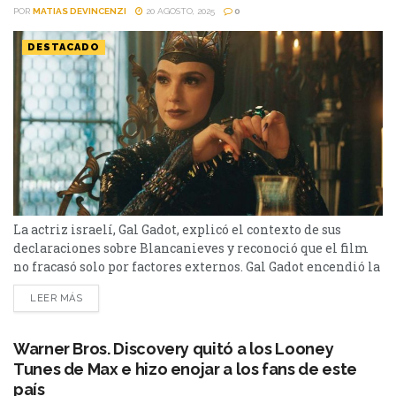
POR
MATIAS DEVINCENZI
20 AGOSTO, 2025
0
DESTACADO
La actriz israelí, Gal Gadot, explicó el contexto de sus
declaraciones sobre Blancanieves y reconoció que el film
no fracasó solo por factores externos. Gal Gadot encendió la
polémica durante su aparición en el programa israelí The
LEER MÁS
A Talks la semana pasada, al afirmar que Blancanieves
fracasó en gran parte por el sentimiento anti-Israel en
Hollywood, vinculado a la reciente...
Warner Bros. Discovery quitó a los Looney
Tunes de Max e hizo enojar a los fans de este
país