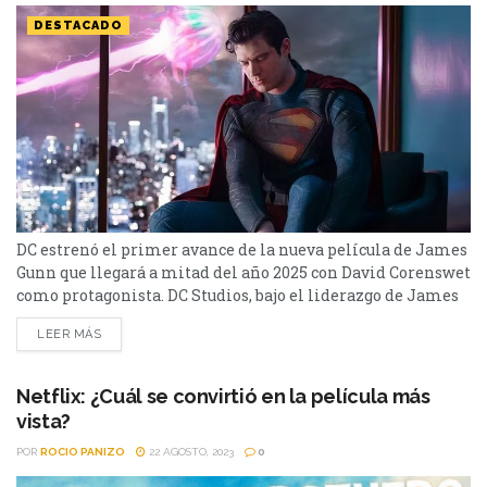
DESTACADO
DC estrenó el primer avance de la nueva película de James
Gunn que llegará a mitad del año 2025 con David Corenswet
como protagonista. DC Studios, bajo el liderazgo de James
Gunn y Peter Safran, se prepara para dar un giro radical al
LEER MÁS
universo cinematográfico con el lanzamiento de
"Superman: Legacy". Este largometraje, que marca el inicio
del capítulo uno...
Netflix: ¿Cuál se convirtió en la película más
vista?
POR
ROCIO PANIZO
22 AGOSTO, 2023
0