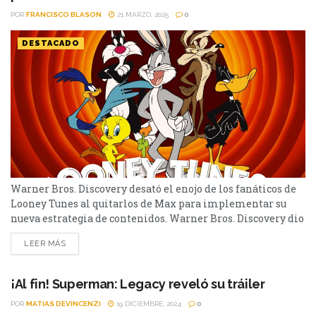
POR
FRANCISCO BLASON
21 MARZO, 2025
0
DESTACADO
Warner Bros. Discovery desató el enojo de los fanáticos de
Looney Tunes al quitarlos de Max para implementar su
nueva estrategia de contenidos. Warner Bros. Discovery dio
un golpe en la mesa y el resultado generó mucho enojo. La
LEER MÁS
productora decidió sacar del catálogo de Max, su servicio de
streaming, todos los clásicos de Looney Tunes. La empresa
tomó la...
¡Al fin! Superman: Legacy reveló su tráiler
POR
MATIAS DEVINCENZI
19 DICIEMBRE, 2024
0