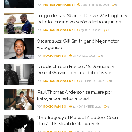
POR
MATIAS DEVINCENZI
7 SEPTIEMBRE, 2023
0
Luego de casi 20 años, Denzel Washington y
Dakota Fanning volverán a trabajar juntos
POR
MATIAS DEVINCENZI
15 JUNIO, 2022
0
Oscars 2022: Will Smith ganó Mejor Actor
Protagónico
POR
ROCIO PANIZO
28 MARZO, 2022
0
La película con Frances McDormand y
Denzel Washington que deberías ver
POR
MATIAS DEVINCENZI
2 FEBRERO, 2022
0
¡Paul Thomas Anderson se muere por
trabajar con estos artistas!
POR
ROCIO PANIZO
12 NOVIEMBRE, 2021
0
“The Tragedy of Macbeth” de Joel Coen
abrirá el Festival de Nueva York
POR
ROCIO PANIZO
23 JULIO, 2021
0