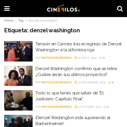
Home
Tag
denzel washington
Etiqueta:
denzel washington
Tensión en Cannes tras el regreso de Denzel
Washington a la alfombra roja
POR
MATIAS DEVINCENZI
21 MAYO, 2025
0
Denzel Washington confirmó que se retira:
¿Cuáles serán sus últimos proyectos?
POR
MATIAS DEVINCENZI
12 NOVIEMBRE, 2024
0
Todo lo que tenés que saber de “El
Justiciero: Capítulo Final”
POR
MATIAS DEVINCENZI
9 OCTUBRE, 2023
0
¡Denzel Washington está superando al
Barbenheimer!