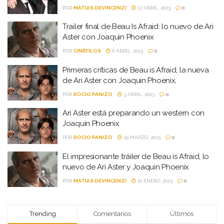
POR
MATIAS DEVINCENZI
12 ABRIL, 2023
0
Trailer final de Beau Is Afraid: lo nuevo de Ari
Aster con Joaquin Phoenix
POR
CINÉFILOS
6 ABRIL, 2023
0
Primeras críticas de Beau is Afraid, la nueva
de Ari Aster con Joaquin Phoenix,
POR
ROCIO PANIZO
3 ABRIL, 2023
0
Ari Aster está preparando un western con
Joaquin Phoenix
POR
ROCIO PANIZO
29 MARZO, 2023
0
El impresionante tráiler de Beau is Afraid, lo
nuevo de Ari Aster y Joaquin Phoenix
POR
MATIAS DEVINCENZI
10 ENERO, 2023
0
Trending
Comentarios
Últimos