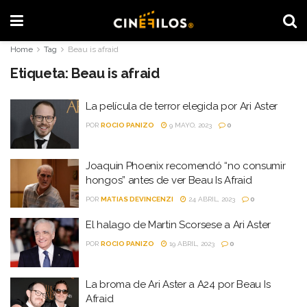
Home
Tag
Beau is afraid
Etiqueta:
Beau is afraid
La película de terror elegida por Ari Aster
POR
ROCIO PANIZO
9 MAYO, 2023
0
Joaquin Phoenix recomendó “no consumir
hongos” antes de ver Beau Is Afraid
POR
MATIAS DEVINCENZI
24 ABRIL, 2023
0
El halago de Martin Scorsese a Ari Aster
POR
ROCIO PANIZO
19 ABRIL, 2023
0
La broma de Ari Aster a A24 por Beau Is
Afraid