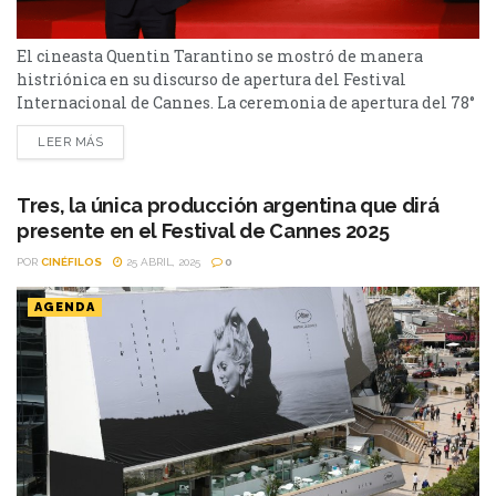
El cineasta Quentin Tarantino se mostró de manera
histriónica en su discurso de apertura del Festival
Internacional de Cannes. La ceremonia de apertura del 78°
Festival Internacional de Cannes, que precedió el estreno
LEER MÁS
de Partir un jour (Deja un día), el romance francés
de Amélie Bonnin, contó con la asistencia de Quentin
Tarantino, quien apareció para declarar
Tres, la única producción argentina que dirá
grandilocuentemente la inauguración del festival, dejó
presente en el Festival de Cannes 2025
caer...
POR
CINÉFILOS
25 ABRIL, 2025
0
AGENDA