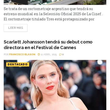
Se trata de un cortometraje argentino que tendrá su
estreno mundial en la Selección Oficial 2025 de La Cinef .
El cortometraje titulado Tres está protagonizado por
Gastón Cocchiarale, Maru Blanco, Lara Crespo y Pedro Risi y
LEER MÁS
es la única producción de origen argentino que será parte
de la 78ª edición del festival de cine más prestigioso del
mundo. ¿De qué va? El...
Scarlett Johansson tendrá su debut como
directora en el Festival de Cannes
POR
FRANCISCO BLASON
11 ABRIL, 2025
0
DESTACADO