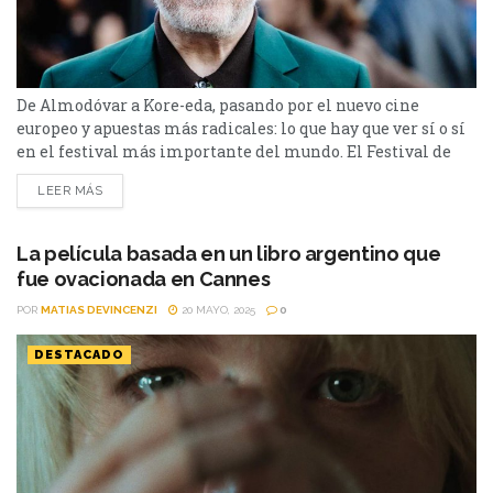
De Almodóvar a Kore-eda, pasando por el nuevo cine
europeo y apuestas más radicales: lo que hay que ver sí o sí
en el festival más importante del mundo. El Festival de
Cannes vuelve a marcar el pulso del cine global con una
LEER MÁS
edición cargada de autores consagrados, nuevas voces y una
fuerte inclinación hacia el cine de autor. Con...
La película basada en un libro argentino que
fue ovacionada en Cannes
POR
MATIAS DEVINCENZI
20 MAYO, 2025
0
DESTACADO