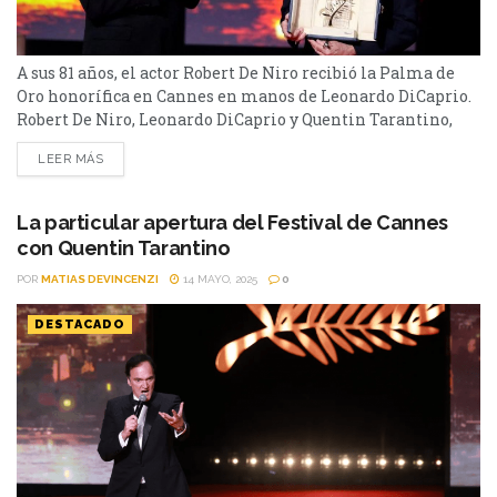
A sus 81 años, el actor Robert De Niro recibió la Palma de
Oro honorífica en Cannes en manos de Leonardo DiCaprio.
Robert De Niro, Leonardo DiCaprio y Quentin Tarantino,
entre otras celebridades arribaron al Festival de Cine de
LEER MÁS
Cannes en la Riviera Francesa, en el inicio de su 78.ª
edición el martes por la tarde. Allí, De Niro recibió...
La particular apertura del Festival de Cannes
con Quentin Tarantino
POR
MATIAS DEVINCENZI
14 MAYO, 2025
0
DESTACADO