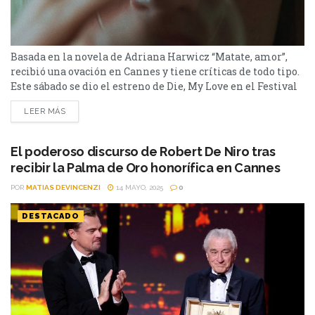
Basada en la novela de Adriana Harwicz “Matate, amor”,
recibió una ovación en Cannes y tiene críticas de todo tipo.
Este sábado se dio el estreno de Die, My Love en el Festival
de Cannes. Basada en la novela de Adriana Harwicz
LEER MÁS
“Matate, amor”, recibió una ovación de nueve minutos y la
crítica especializada dio su primer veredicto sobre la
cinta...
El poderoso discurso de Robert De Niro tras
recibir la Palma de Oro honorífica en Cannes
POR
MATIAS DEVINCENZI
14 MAYO, 2025
0
DESTACADO