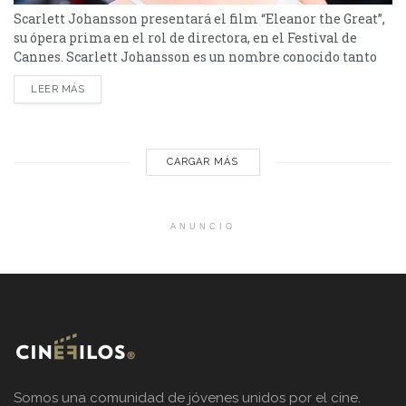
Scarlett Johansson presentará el film “Eleanor the Great”,
su ópera prima en el rol de directora, en el Festival de
Cannes. Scarlett Johansson es un nombre conocido tanto
en el área de Blockbusters como las películas del Universo
LEER MÁS
Cinematográfico de Marvel (en el cual interpretó a la Viuda
Negra) y como en el cine de autor, más recientemente
como protagonista...
CARGAR MÁS
ANUNCIO
Somos una comunidad de jóvenes unidos por el cine.