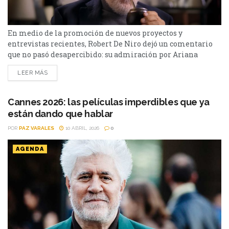
En medio de la promoción de nuevos proyectos y
entrevistas recientes, Robert De Niro dejó un comentario
que no pasó desapercibido: su admiración por Ariana
Grande. “Tiene algo especial” Consultado sobre nuevas
LEER MÁS
figuras de la industria, De Niro mencionó a Ariana Grande
y destacó su versatilidad. Según trascendió en distintos
medios, el actor valoró especialmente su capacidad para
Cannes 2026: las películas imperdibles que ya
moverse entre...
están dando que hablar
POR
PAZ VARALES
10 ABRIL, 2026
0
AGENDA