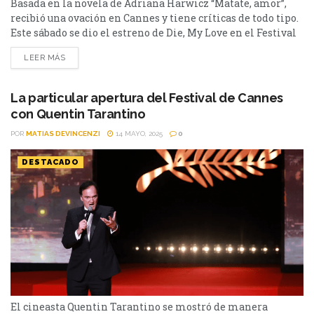
Basada en la novela de Adriana Harwicz “Matate, amor”,
recibió una ovación en Cannes y tiene críticas de todo tipo.
Este sábado se dio el estreno de Die, My Love en el Festival
de Cannes. Basada en la novela de Adriana Harwicz
LEER MÁS
“Matate, amor”, recibió una ovación de nueve minutos y la
crítica especializada dio su primer veredicto sobre la
cinta...
La particular apertura del Festival de Cannes
con Quentin Tarantino
POR
MATIAS DEVINCENZI
14 MAYO, 2025
0
DESTACADO
El cineasta Quentin Tarantino se mostró de manera