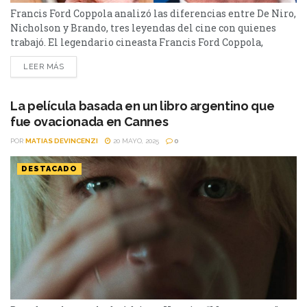
Francis Ford Coppola analizó las diferencias entre De Niro,
Nicholson y Brando, tres leyendas del cine con quienes
trabajó. El legendario cineasta Francis Ford Coppola,
director de clásicos como El padrino y Apocalypse Now,
LEER MÁS
sorprendió al comparar a Jack Nicholson, Marlon Brando
y Robert De Niro, tres íconos de la actuación con los que
compartió set. En una reflexión íntima,...
La película basada en un libro argentino que
fue ovacionada en Cannes
POR
MATIAS DEVINCENZI
20 MAYO, 2025
0
DESTACADO