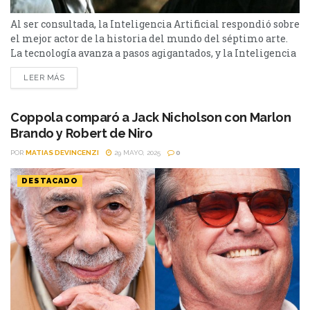
Al ser consultada, la Inteligencia Artificial respondió sobre
el mejor actor de la historia del mundo del séptimo arte.
La tecnología avanza a pasos agigantados, y la Inteligencia
Artificial da cuenta de ello. Una de las herramientas más
LEER MÁS
utilizadas por los usuarios el Chat GPT, de Open AI. Cuando
se combinan técnica, versatilidad, impacto cultural e
influencia en otras generaciones,...
Coppola comparó a Jack Nicholson con Marlon
Brando y Robert de Niro
POR
MATIAS DEVINCENZI
29 MAYO, 2025
0
DESTACADO