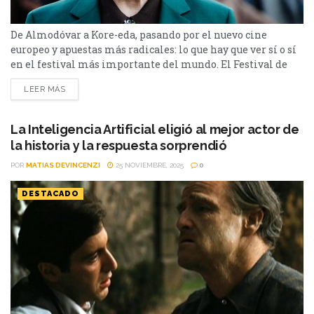
De Almodóvar a Kore-eda, pasando por el nuevo cine
europeo y apuestas más radicales: lo que hay que ver sí o sí
en el festival más importante del mundo. El Festival de
Cannes vuelve a marcar el pulso del cine global con una
LEER MÁS
edición cargada de autores consagrados, nuevas voces y una
fuerte inclinación hacia el cine de autor. Con...
La Inteligencia Artificial eligió al mejor actor de
la historia y la respuesta sorprendió
POR
MATIAS DEVINCENZI
25 NOVIEMBRE, 2025
0
DESTACADO