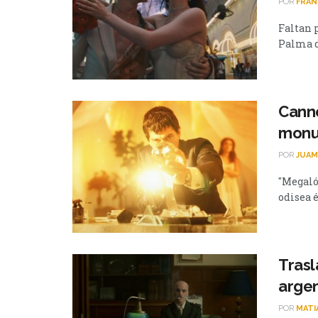
POR
FRAN
Faltan p
Palma de
Canne
monu
POR
JUAM
"Megalóp
odisea é
Trasl
argen
POR
MATI