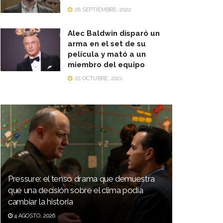
28 SEPTIEMBRE, 2022
Alec Baldwin disparó un
arma en el set de su
película y mató a un
miembro del equipo
22 OCTUBRE, 2021
Pressure: el tenso drama que demuestra
que una decisión sobre el clima podía
cambiar la historia
4 AGOSTO, 2026