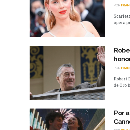
POR
FRAN
Scarlet
ópera pr
Rober
honor
POR
FRAN
Robert D
de Oro h
Por a
Cann