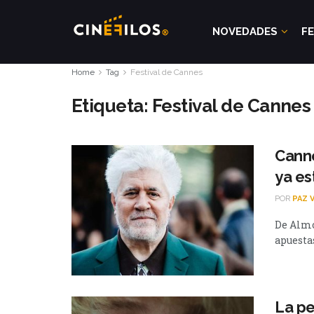
NOVEDADES
FE
Home
Tag
Festival de Cannes
Etiqueta:
Festival de Cannes
Canne
ya es
POR
PAZ 
De Almo
apuestas
La pe