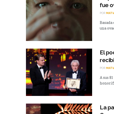
fue 
POR
MATI
Basada 
una ovac
El po
recib
POR
MATI
A sus 81
honoríf
La pa