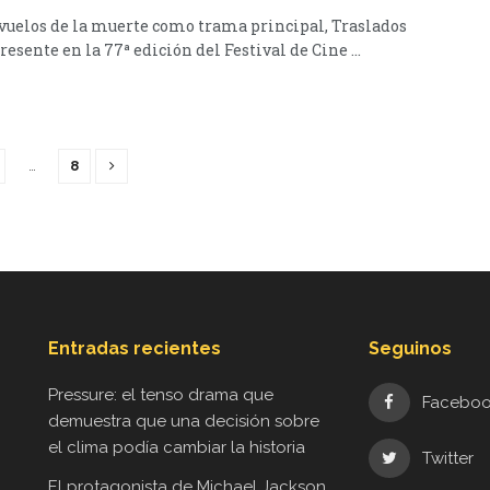
 vuelos de la muerte como trama principal, Traslados
resente en la 77ª edición del Festival de Cine ...
…
8
Entradas recientes
Seguinos
Pressure: el tenso drama que
Facebo
demuestra que una decisión sobre
el clima podía cambiar la historia
Twitter
El protagonista de Michael Jackson,