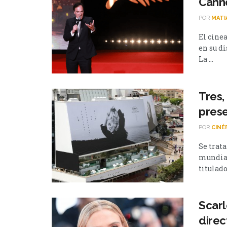
Canne
POR
MATI
El cine
en su d
La ...
Tres,
prese
POR
CINÉ
Se trat
mundial 
titulado 
Scarl
direc