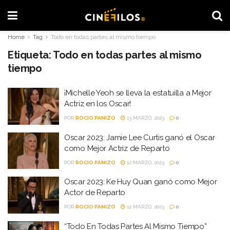
Home
Tag
Todo en todas partes al mismo tiempo
Etiqueta:
Todo en todas partes al mismo
tiempo
¡Michelle Yeoh se lleva la estatuilla a Mejor
Actriz en los Oscar!
POR
ROCIO PANIZO
13 MARZO, 2023
0
Oscar 2023: Jamie Lee Curtis ganó el Oscar
como Mejor Actriz de Reparto
POR
ROCIO PANIZO
12 MARZO, 2023
0
Oscar 2023: Ke Huy Quan ganó como Mejor
Actor de Reparto
POR
ROCIO PANIZO
12 MARZO, 2023
0
“Todo En Todas Partes Al Mismo Tiempo”