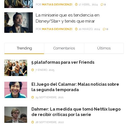
POR
MATIAS DEVINCENZI
17 ABRIL, 2024
0
La miniserie que es tendencia en
Disney/Star+ y tenés que mirar
POR
MATIAS DEVINCENZI
20 MARZO, 2024
0
Trending
Comentarios
Últimos
5 plataformas para ver Friends
7 ENERO, 2025
El Juego del Calamar: Malas noticias sobre
la segunda temporada
29 SEPTIEMBRE, 2021
Dahmer: La medida que tomó Netflix luego
de recibir críticas por la serie
28 SEPTIEMBRE, 2022