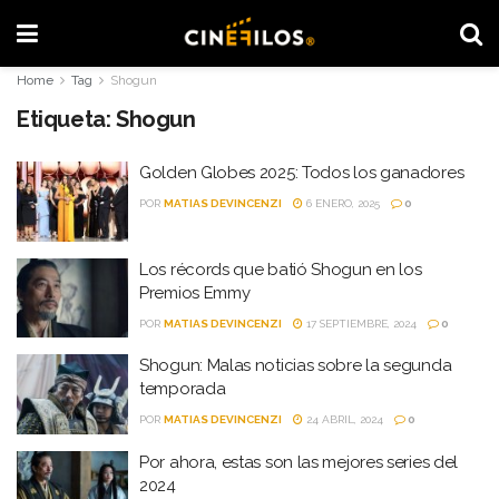
Home
Tag
Shogun
Etiqueta:
Shogun
Golden Globes 2025: Todos los ganadores
POR
MATIAS DEVINCENZI
6 ENERO, 2025
0
Los récords que batió Shogun en los
Premios Emmy
POR
MATIAS DEVINCENZI
17 SEPTIEMBRE, 2024
0
Shogun: Malas noticias sobre la segunda
temporada
POR
MATIAS DEVINCENZI
24 ABRIL, 2024
0
Por ahora, estas son las mejores series del
2024