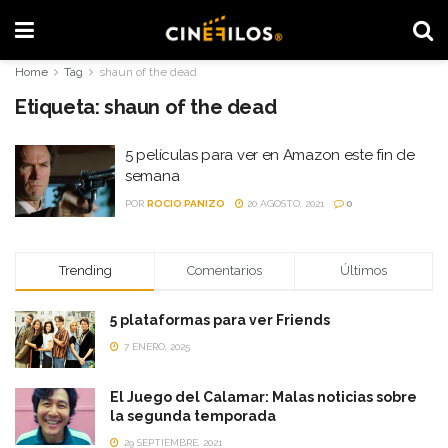
Home
Tag
shaun of the dead
Etiqueta:
shaun of the dead
5 películas para ver en Amazon este fin de
semana
POR
ROCIO PANIZO
20 AGOSTO, 2021
0
Trending
Comentarios
Últimos
5 plataformas para ver Friends
7 ENERO, 2025
El Juego del Calamar: Malas noticias sobre
la segunda temporada
29 SEPTIEMBRE, 2021