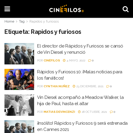
Home
Tag
Rapidos y furiosos
Etiqueta:
Rapidos y furiosos
El director de Rápidos y Furiosos se cansó
de Vin Diesel y renunció
POR
CINÉFILOS
4 MAYO, 2022
0
Rápidos y Furiosos 10: ¡Malas noticias para
los fanáticos!
POR
CYNTHIA NUÑEZ
23 DICIEMBRE, 2021
0
Vin Diesel acompañó a Meadow Walker, la
hija de Paul, hasta el altar
POR
MATIAS DEVINCENZI
28 OCTUBRE, 2021
0
¡Insólito! Rápidos y Furiosos 9 será estrenada
en Cannes 2021