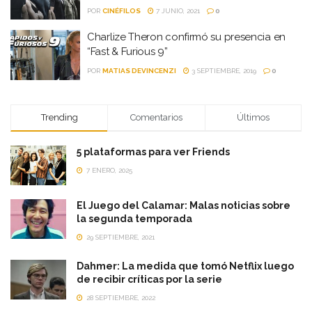
POR
CINÉFILOS
7 JUNIO, 2021
0
Charlize Theron confirmó su presencia en
“Fast & Furious 9”
POR
MATIAS DEVINCENZI
3 SEPTIEMBRE, 2019
0
Trending
Comentarios
Últimos
5 plataformas para ver Friends
7 ENERO, 2025
El Juego del Calamar: Malas noticias sobre
la segunda temporada
29 SEPTIEMBRE, 2021
Dahmer: La medida que tomó Netflix luego
de recibir críticas por la serie
28 SEPTIEMBRE, 2022