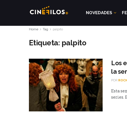
NOVEDADES
FE
Home
Tag
palpito
Etiqueta:
palpito
Los e
la s
POR
ROCI
Esta se
series. 