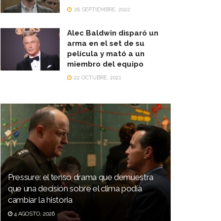
28 SEPTIEMBRE, 2022
Alec Baldwin disparó un
arma en el set de su
película y mató a un
miembro del equipo
22 OCTUBRE, 2021
Pressure: el tenso drama que demuestra
que una decisión sobre el clima podía
cambiar la historia
4 AGOSTO, 2026