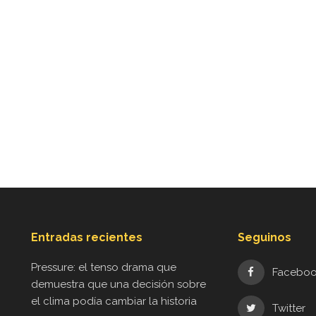
Entradas recientes
Seguinos
Pressure: el tenso drama que
Facebo
demuestra que una decisión sobre
el clima podía cambiar la historia
Twitter